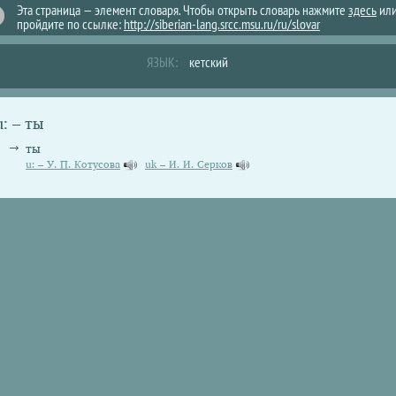
Эта страница — элемент словаря. Чтобы открыть словарь нажмите
здесь
ил
пройдите по ссылке:
http://siberian-lang.srcc.msu.ru/ru/slovar
ЯЗЫК:
кетский
u: – ты
ты
u: – У. П. Котусова
uk – И. И. Серков