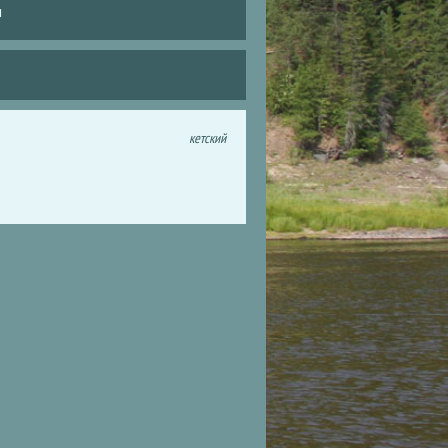
и
кетский