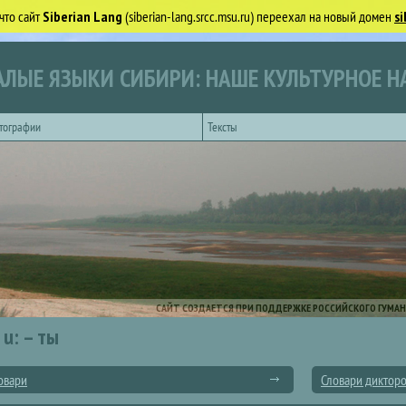
что сайт
Siberian Lang
(siberian-lang.srcc.msu.ru) переехал на новый домен
si
ЛЫЕ ЯЗЫКИ СИБИРИ: НАШЕ КУЛЬТУРНОЕ Н
тографии
Тексты
САЙТ СОЗДАЕТСЯ ПРИ ПОДДЕРЖКЕ РОССИЙСКОГО ГУМАН
u: – ты
овари
Словари диктор