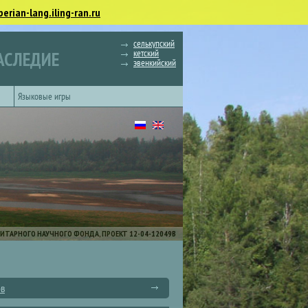
berian-lang.iling-ran.ru
селькупский
кетский
АСЛЕДИЕ
эвенкийский
Языковые игры
ИТАРНОГО НАУЧНОГО ФОНДА, ПРОЕКТ 12-04-12049В
ов