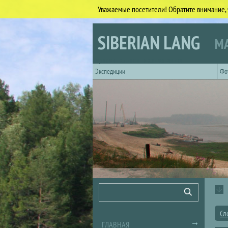
Уважаемые посетители! Обратите внимание, 
Перейти к основному содержанию
SIBERIAN LANG
МА
Горизонтальное главное меню
Экспедиции
Фо
Форма поиска
Поиск
Сл
ГЛАВНАЯ