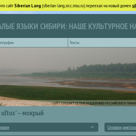
что сайт
Siberian Lang
(siberian-lang.srcc.msu.ru) переехал на новый домен
si
ЛЫЕ ЯЗЫКИ СИБИРИ: НАШЕ КУЛЬТУРНОЕ Н
тографии
Тексты
САЙТ СОЗДАЕТСЯ ПРИ ПОДДЕРЖКЕ РОССИЙСКОГО ГУМАН
uľtus' – мокрый
овари
Словари диктор