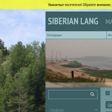
Уважаемые посетители! Обратите внимание, 
Перейти к основному содержанию
SIBERIAN LANG
МА
Горизонтальное главное меню
Экспедиции
Фо
Форма поиска
Поиск
Сл
ГЛАВНАЯ