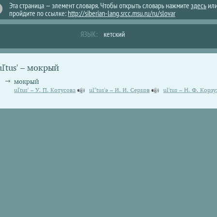
Эта страница — элемент словаря. Чтобы открыть словарь нажмите
здесь
ил
пройдите по ссылке:
http://siberian-lang.srcc.msu.ru/ru/slovar
ЯЗЫК:
кетский
uľtus' – мокрый
мокрый
uľtus' – У. П. Котусова
ul''tus'ə – И. И. Серков
ul'tus – Н. Ф. Корз