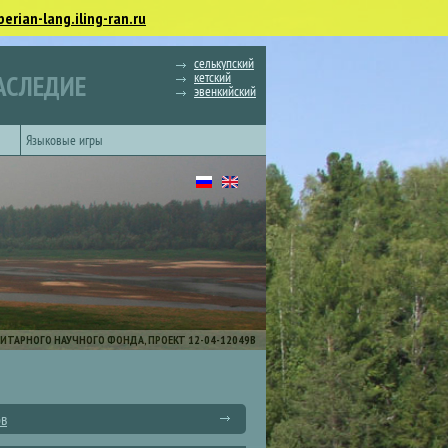
berian-lang.iling-ran.ru
селькупский
кетский
АСЛЕДИЕ
эвенкийский
Языковые игры
ИТАРНОГО НАУЧНОГО ФОНДА, ПРОЕКТ 12-04-12049В
ов