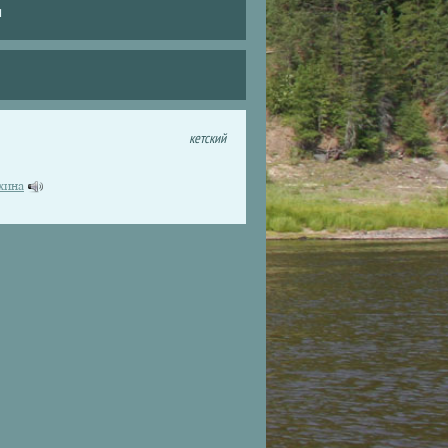
и
кетский
ухина