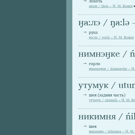
локоть
икон / ikon – Н. М. Бояки
ӈа:лэ / ŋa:lә
рука
ӈа:лэ / ŋa:lә – Н. М. Бояки
нимнэӈке / ń
горло
ниммэӈке / ńimmәŋke – Н.
утумук / utu
шея (задняя часть)
утумук / utumuk – Н. М. Б
никимня / ńi
шея
никимна / ńikimna – Н. М.