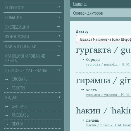
Словари
О ПРОЕКТЕ
Словари дикторов
СОБЫТИЯ
ЭКСПЕДИЦИИ
Диктор
ФОТОГРАФИИ
Надежда Максимовна Бояки (Доро
КАРТА И ПОСЕЛКИ
гургакта / gu
ФУНКЦИОНИРОВАНИЕ
борода
ЯЗЫКА
гургэкта / gurgәkta – Н. М.
ЯЗЫКОВЫЕ МАТЕРИАЛЫ
гирамна / gi
СЛОВАРЬ
ТЕКСТЫ
кость
гирамна / giramna – Н. М.
ВИДЕО
ФИЛЬМЫ
hакин / 'haki
РАССКАЗЫ
печень
ПЕСНИ
hакин / 'hakin – Н. М. Боя