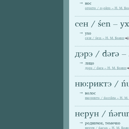
нос
огокто / oγokto – Н. М. Бо
сен / śen – у
ухо
се:н / śe:n – Н. М. Бояки
дэрэ / dәrә –
лицо
дэрэ / dәrә – Н. М. Бояки
ню:риктэ / ńu
волос
ню:риктэ / ńu:riktә – Н. М.
нерун / ńәru
родничок, темечко
нерун / ńәrun – Н. М. Боя