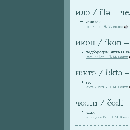
илэ / i'lә – ч
человек
илэ / ilә – Н. М. Бояки
икон / ikon 
подбородок, нижняя ч
икон / ikon – Н. М. Бояки
и:ктэ / i:ktә 
зуб
и:ктэ / i:ktә – Н. М. Бояки
чо:ли / čo:li 
язык
чо:ли / čo:l’i – Н. М. Бояки