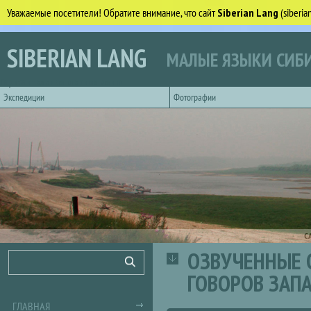
Уважаемые посетители! Обратите внимание, что сайт
Siberian Lang
(siberi
Перейти к основному содержанию
SIBERIAN LANG
МАЛЫЕ ЯЗЫКИ СИБИ
Горизонтальное главное меню
Экспедиции
Фотографии
С
ОЗВУЧЕННЫЕ 
Форма поиска
Поиск
ГОВОРОВ ЗАП
ГЛАВНАЯ