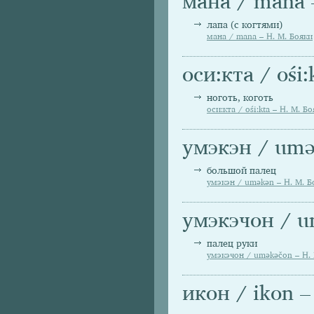
мана / mana 
лапа (с когтями)
мана / mana – Н. М. Бояки
оси:кта / ośi:
ноготь, коготь
оси:кта / ośi:kta – Н. М. Б
умэкэн / umә
большой палец
умэкэн / umәkәn – Н. М. Б
умэкэчон / u
палец руки
умэкэчон / umәkәčon – Н.
икон / ikon –