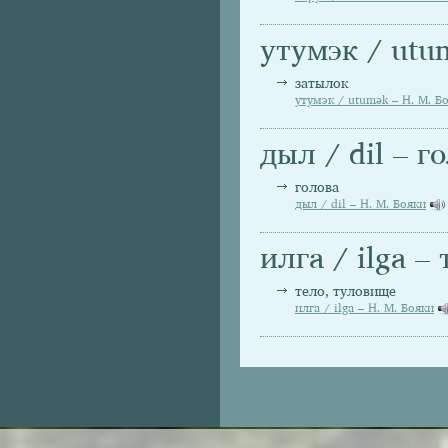
утумэк / utu
затылок
утумэк / utumәk – Н. М. Б
дыл / dil – г
голова
дыл / dil – Н. М. Бояки
илга / ilga –
тело, туловище
илга / ilga – Н. М. Бояки