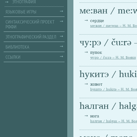
ЭТНОГРАФИЯ
ме:ван / me:
ЯЗЫКОВЫЕ ИГРЫ
сердце
СИНТАКСИЧЕСКИЙ ПРОЕКТ
РФФИ
ме:ван / me:wan – Н. М. Б
ЭТНОГРАФИЧЕСКИЙ РАЗДЕЛ
чу:рэ / ču:rә
БИБЛИОТЕКА
пупок
ССЫЛКИ
чу:рэ / ču:rә – Н. М. Бояки
hукитэ / huki
живот
hукитэ / hukitә – Н. М. Бо
hалган / halg
нога
hалган / halgan – Н. М. Бо