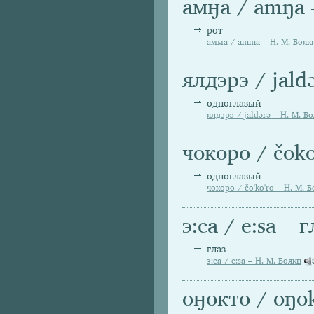
амӈа / amŋa 
рот
амма / amma – Н. М. Бояк
ялдэрэ / jald
одноглазый
ялдэрэ / jaldәrә – Н. М. Б
чокоро / čok
одноглазый
чокоро / čo'ko'ro – Н. М. 
э:са / e:sa – 
глаз
э:са / e:sa – Н. М. Бояки
оӈокто / oŋok