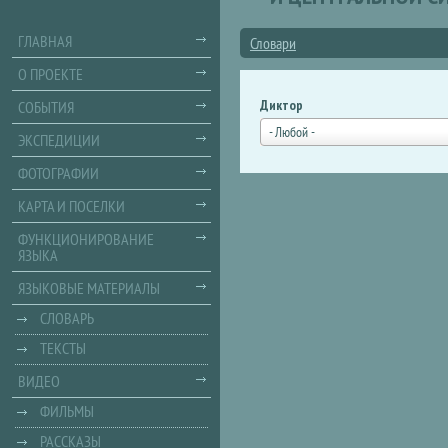
ГЛАВНАЯ
Словари
О ПРОЕКТЕ
Диктор
СОБЫТИЯ
- Любой -
ЭКСПЕДИЦИИ
ФОТОГРАФИИ
КАРТА И ПОСЕЛКИ
ФУНКЦИОНИРОВАНИЕ
ЯЗЫКА
ЯЗЫКОВЫЕ МАТЕРИАЛЫ
СЛОВАРЬ
ТЕКСТЫ
ВИДЕО
ФИЛЬМЫ
РАССКАЗЫ