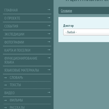
ГЛАВНАЯ
Словари
О ПРОЕКТЕ
Диктор
СОБЫТИЯ
- Любой -
ЭКСПЕДИЦИИ
ФОТОГРАФИИ
КАРТА И ПОСЕЛКИ
ФУНКЦИОНИРОВАНИЕ
ЯЗЫКА
ЯЗЫКОВЫЕ МАТЕРИАЛЫ
СЛОВАРЬ
ТЕКСТЫ
ВИДЕО
ФИЛЬМЫ
РАССКАЗЫ