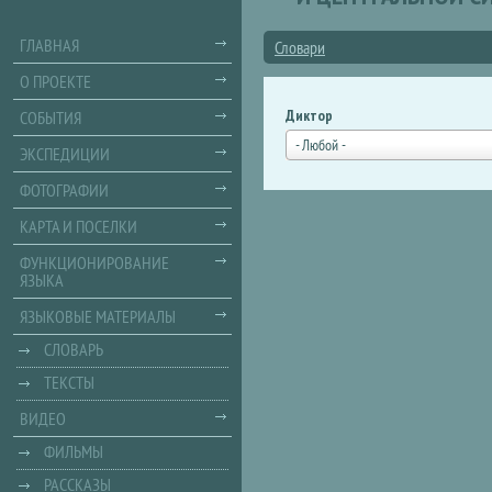
ГЛАВНАЯ
Словари
О ПРОЕКТЕ
Диктор
СОБЫТИЯ
- Любой -
ЭКСПЕДИЦИИ
ФОТОГРАФИИ
КАРТА И ПОСЕЛКИ
ФУНКЦИОНИРОВАНИЕ
ЯЗЫКА
ЯЗЫКОВЫЕ МАТЕРИАЛЫ
СЛОВАРЬ
ТЕКСТЫ
ВИДЕО
ФИЛЬМЫ
РАССКАЗЫ