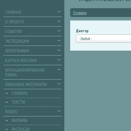
ГЛАВНАЯ
Словари
О ПРОЕКТЕ
Диктор
СОБЫТИЯ
- Любой -
ЭКСПЕДИЦИИ
ФОТОГРАФИИ
КАРТА И ПОСЕЛКИ
ФУНКЦИОНИРОВАНИЕ
ЯЗЫКА
ЯЗЫКОВЫЕ МАТЕРИАЛЫ
СЛОВАРЬ
ТЕКСТЫ
ВИДЕО
ФИЛЬМЫ
РАССКАЗЫ