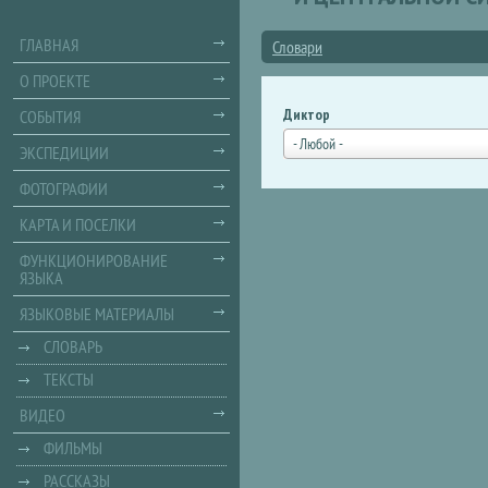
ГЛАВНАЯ
Словари
О ПРОЕКТЕ
Диктор
СОБЫТИЯ
- Любой -
ЭКСПЕДИЦИИ
ФОТОГРАФИИ
КАРТА И ПОСЕЛКИ
ФУНКЦИОНИРОВАНИЕ
ЯЗЫКА
ЯЗЫКОВЫЕ МАТЕРИАЛЫ
СЛОВАРЬ
ТЕКСТЫ
ВИДЕО
ФИЛЬМЫ
РАССКАЗЫ