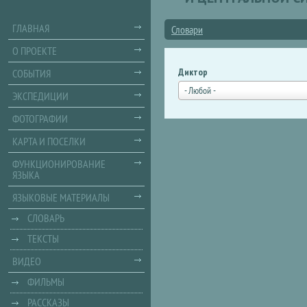
ГЛАВНАЯ
Словари
О ПРОЕКТЕ
Диктор
СОБЫТИЯ
- Любой -
ЭКСПЕДИЦИИ
ФОТОГРАФИИ
КАРТА И ПОСЕЛКИ
ФУНКЦИОНИРОВАНИЕ
ЯЗЫКА
ЯЗЫКОВЫЕ МАТЕРИАЛЫ
СЛОВАРЬ
ТЕКСТЫ
ВИДЕО
ФИЛЬМЫ
РАССКАЗЫ