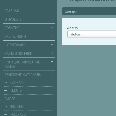
ГЛАВНАЯ
Словари
О ПРОЕКТЕ
Диктор
СОБЫТИЯ
- Любой -
ЭКСПЕДИЦИИ
ФОТОГРАФИИ
КАРТА И ПОСЕЛКИ
ФУНКЦИОНИРОВАНИЕ
ЯЗЫКА
ЯЗЫКОВЫЕ МАТЕРИАЛЫ
СЛОВАРЬ
ТЕКСТЫ
ВИДЕО
ФИЛЬМЫ
РАССКАЗЫ