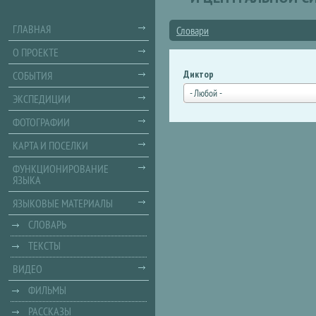
ГЛАВНАЯ
Словари
О ПРОЕКТЕ
Диктор
СОБЫТИЯ
- Любой -
ЭКСПЕДИЦИИ
ФОТОГРАФИИ
КАРТА И ПОСЕЛКИ
ФУНКЦИОНИРОВАНИЕ
ЯЗЫКА
ЯЗЫКОВЫЕ МАТЕРИАЛЫ
СЛОВАРЬ
ТЕКСТЫ
ВИДЕО
ФИЛЬМЫ
РАССКАЗЫ