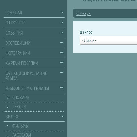
ГЛАВНАЯ
Словари
О ПРОЕКТЕ
Диктор
СОБЫТИЯ
- Любой -
ЭКСПЕДИЦИИ
ФОТОГРАФИИ
КАРТА И ПОСЕЛКИ
ФУНКЦИОНИРОВАНИЕ
ЯЗЫКА
ЯЗЫКОВЫЕ МАТЕРИАЛЫ
СЛОВАРЬ
ТЕКСТЫ
ВИДЕО
ФИЛЬМЫ
РАССКАЗЫ