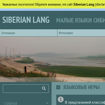
Уважаемые посетители! Обратите внимание, что сайт
Siberian Lang
(siberi
Перейти к основному содержанию
SIBERIAN LANG
МАЛЫЕ ЯЗЫКИ СИБИ
Горизонтальное главное меню
Экспедиции
Фотографии
С
ЯЗЫКОВЫЕ ИГРЫ
Форма поиска
Поиск
ГЛАВНАЯ