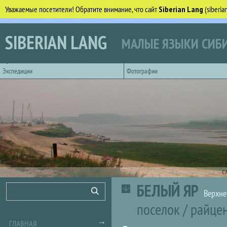
Уважаемые посетители! Обратите внимание, что сайт
Siberian Lang
(siberi
Перейти к основному содержанию
SIBERIAN LANG
МАЛЫЕ ЯЗЫКИ СИБИ
Горизонтальное главное меню
Экспедиции
Фотографии
С
БЕЛЫЙ ЯР
Форма поиска
Поиск
Верхне
поселок
/
райце
ГЛАВНАЯ