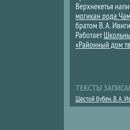
Верхнекетья напи
могикан рода Ча
братом В. А. Ивиг
Работает
Школьны
«Районный дом т
ТЕКСТЫ ЗАПИСА
Шестой бубен. В. А. И
Страницы