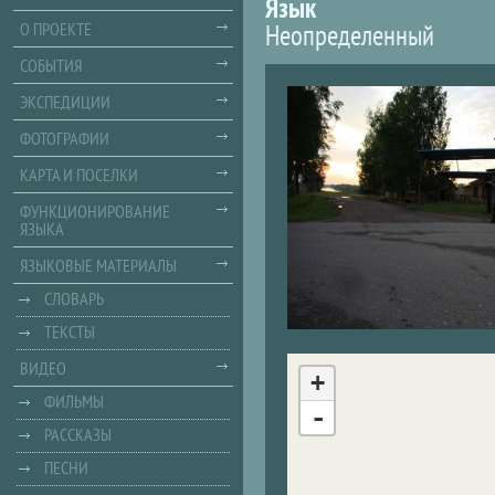
Язык
Неопределенный
О ПРОЕКТЕ
СОБЫТИЯ
ЭКСПЕДИЦИИ
ФОТОГРАФИИ
КАРТА И ПОСЕЛКИ
ФУНКЦИОНИРОВАНИЕ
ЯЗЫКА
ЯЗЫКОВЫЕ МАТЕРИАЛЫ
СЛОВАРЬ
ТЕКСТЫ
ВИДЕО
+
ФИЛЬМЫ
-
РАССКАЗЫ
ПЕСНИ