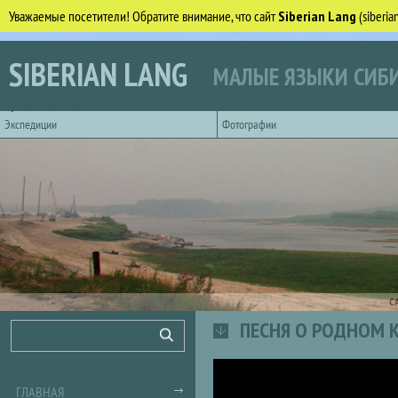
Уважаемые посетители! Обратите внимание, что сайт
Siberian Lang
(siberi
Перейти к основному содержанию
SIBERIAN LANG
МАЛЫЕ ЯЗЫКИ СИБИ
Горизонтальное главное меню
Экспедиции
Фотографии
С
ПЕСНЯ О РОДНОМ К
Форма поиска
Поиск
ГЛАВНАЯ