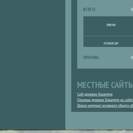
ВКЛАДКА)
ВСЕГО:
4
эвенк
нганасан
ПРОЧИЕ:
4
МЕСТНЫЕ САЙТ
Сайт деревни Харампур
Страница деревни Харампур на сайте
Школа-интернат основного общего о