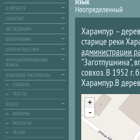
Язык
Неопределенный
О ПРОЕКТЕ
СОБЫТИЯ
Харампур – дерев
ЭКСПЕДИЦИИ
старице реки Хар
ФОТОГРАФИИ
администрации р
КАРТА И ПОСЕЛКИ
"Заготпушнина", 
ФУНКЦИОНИРОВАНИЕ
ЯЗЫКА
совхоз. В 1952 г.
ЯЗЫКОВЫЕ МАТЕРИАЛЫ
Харампур.В дерев
СЛОВАРЬ
ТЕКСТЫ
+
ВИДЕО
-
ФИЛЬМЫ
РАССКАЗЫ
ПЕСНИ