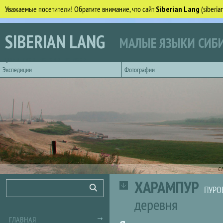
Уважаемые посетители! Обратите внимание, что сайт
Siberian Lang
(siberi
Перейти к основному содержанию
SIBERIAN LANG
МАЛЫЕ ЯЗЫКИ СИБИ
Горизонтальное главное меню
Экспедиции
Фотографии
С
ХАРАМПУР
Форма поиска
Поиск
ПУРО
деревня
ГЛАВНАЯ