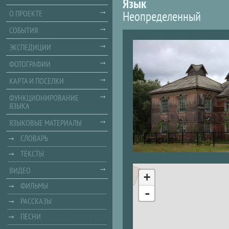
Язык
Неопределенный
О ПРОЕКТЕ
СОБЫТИЯ
ЭКСПЕДИЦИИ
ФОТОГРАФИИ
КАРТА И ПОСЕЛКИ
ФУНКЦИОНИРОВАНИЕ
ЯЗЫКА
ЯЗЫКОВЫЕ МАТЕРИАЛЫ
СЛОВАРЬ
ТЕКСТЫ
ВИДЕО
+
ФИЛЬМЫ
-
РАССКАЗЫ
ПЕСНИ