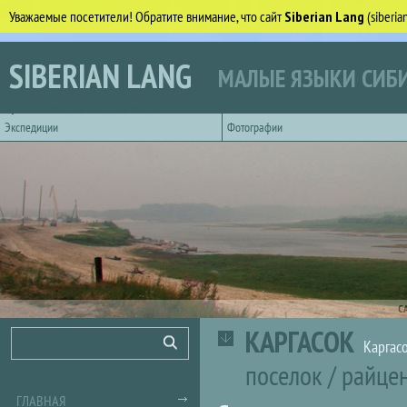
Уважаемые посетители! Обратите внимание, что сайт
Siberian Lang
(siberi
Перейти к основному содержанию
SIBERIAN LANG
МАЛЫЕ ЯЗЫКИ СИБИ
Горизонтальное главное меню
Экспедиции
Фотографии
С
КАРГАСОК
Форма поиска
Поиск
Каргас
поселок
/
райце
ГЛАВНАЯ