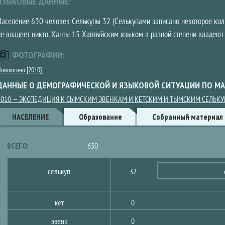
ЯЗЫКОВЫЕ ДАННЫЕ:
Население 630 человек Селькупы 32 (Селькупами записано некоторое кол
не владеет никто. Ханты 15 Хантыйским языком в разной степени владеют
ФОТОГРАФИИ:
овоюгино [2010]
ДАННЫЕ О ДЕМОГРАФИЧЕСКОЙ И ЯЗЫКОВОЙ СИТУАЦИИ ПО МА
2010 — ЭКСПЕДИЦИЯ К СЫМСКИМ ЭВЕНКАМ И КЕТСКИМ И ТЫМСКИМ СЕЛЬК
Данные
НАСЕЛЕНИЕ
(АКТИВНАЯ
Образование
Собранный материал
ВКЛАДКА)
ВСЕГО:
630
селькуп
32
кет
0
эвенк
0