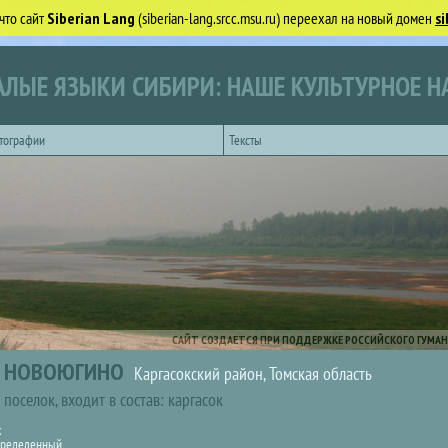
что сайт
Siberian Lang
(siberian-lang.srcc.msu.ru) переехал на новый домен
si
ЛЫЕ ЯЗЫКИ СИБИРИ: НАШЕ КУЛЬТУРНОЕ Н
тографии
Тексты
САЙТ СОЗДАЕТСЯ ПРИ ПОДДЕРЖКЕ РОССИЙСКОГО ГУМАН
НОВОЮГИНО
Каргасокский район
,
Томская область
поселок
,
входит в состав: каргасок
к
ределенный