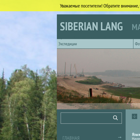
Уважаемые посетители! Обратите внимание, 
Перейти к основному содержанию
SIBERIAN LANG
МА
Горизонтальное главное меню
Экспедиции
Фо
Форма поиска
Поиск
Язы
ГЛАВНАЯ
Неоп