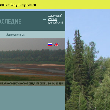
berian-lang.iling-ran.ru
селькупский
кетский
АСЛЕДИЕ
эвенкийский
Языковые игры
ИТАРНОГО НАУЧНОГО ФОНДА, ПРОЕКТ 12-04-12049В