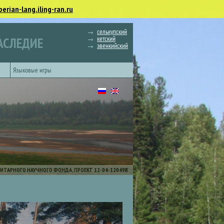
berian-lang.iling-ran.ru
селькупский
кетский
АСЛЕДИЕ
эвенкийский
Языковые игры
ИТАРНОГО НАУЧНОГО ФОНДА, ПРОЕКТ 12-04-12049В