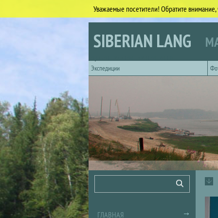
Уважаемые посетители! Обратите внимание, 
Перейти к основному содержанию
SIBERIAN LANG
МА
Горизонтальное главное меню
Экспедиции
Фо
Форма поиска
Поиск
ГЛАВНАЯ