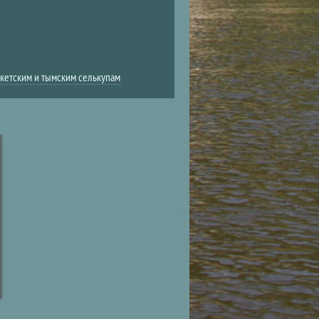
 кетским и тымским селькупам