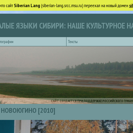
что сайт
Siberian Lang
(siberian-lang.srcc.msu.ru) переехал на новый домен
si
ЛЫЕ ЯЗЫКИ СИБИРИ: НАШЕ КУЛЬТУРНОЕ Н
тографии
Тексты
САЙТ СОЗДАЕТСЯ ПРИ ПОДДЕРЖКЕ РОССИЙСКОГО ГУМАН
НОВОЮГИНО [2010]