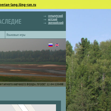
berian-lang.iling-ran.ru
селькупский
кетский
АСЛЕДИЕ
эвенкийский
Языковые игры
ИТАРНОГО НАУЧНОГО ФОНДА, ПРОЕКТ 12-04-12049В