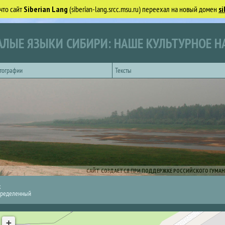
что сайт
Siberian Lang
(siberian-lang.srcc.msu.ru) переехал на новый домен
si
ЛЫЕ ЯЗЫКИ СИБИРИ: НАШЕ КУЛЬТУРНОЕ Н
тографии
Тексты
САЙТ СОЗДАЕТСЯ ПРИ ПОДДЕРЖКЕ РОССИЙСКОГО ГУМАН
к
ределенный
+