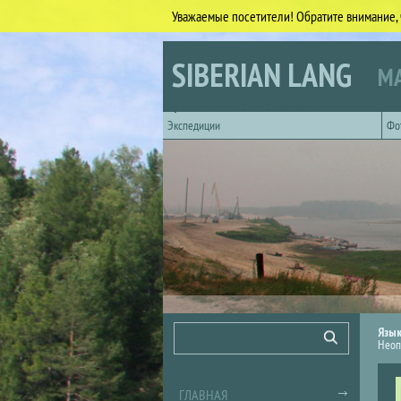
Уважаемые посетители! Обратите внимание, 
Перейти к основному содержанию
SIBERIAN LANG
МА
Горизонтальное главное меню
Экспедиции
Фо
Форма поиска
Поиск
Язы
Неоп
ГЛАВНАЯ