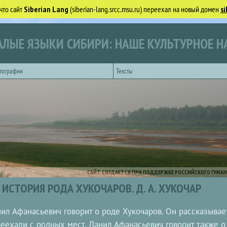
что сайт
Siberian Lang
(siberian-lang.srcc.msu.ru) переехал на новый домен
si
ЛЫЕ ЯЗЫКИ СИБИРИ: НАШЕ КУЛЬТУРНОЕ Н
тографии
Тексты
САЙТ СОЗДАЕТСЯ ПРИ ПОДДЕРЖКЕ РОССИЙСКОГО ГУМАН
ИСТОРИЯ РОДА ХУКОЧАРОВ. Д. А. ХУКОЧАР
ил Афанасьевич говорит о роде Хукочаров. Он рассказывает
еехали с родных мест. Данил Афанасьевич говорит также о