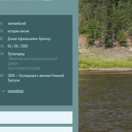
ЫК:
эвенкийский
ТА:
истории жизни
ИК:
Данил Афанасьевич Хукочар
СИ:
06 / 08 / 2008
Тутончаны
СИ:
Эвенкийский муниципальный
район
Красноярский край
ИЯ:
2008 — Экспедиция к эвенкам Нижней
Тунгуски
подробнее