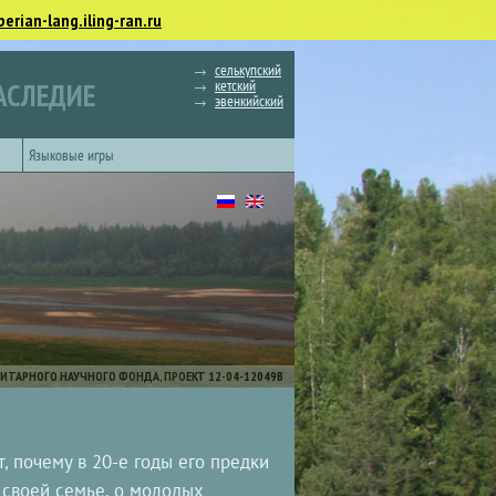
berian-lang.iling-ran.ru
селькупский
кетский
АСЛЕДИЕ
эвенкийский
Языковые игры
ИТАРНОГО НАУЧНОГО ФОНДА, ПРОЕКТ 12-04-12049В
, почему в 20-е годы его предки
 своей семье, о молодых