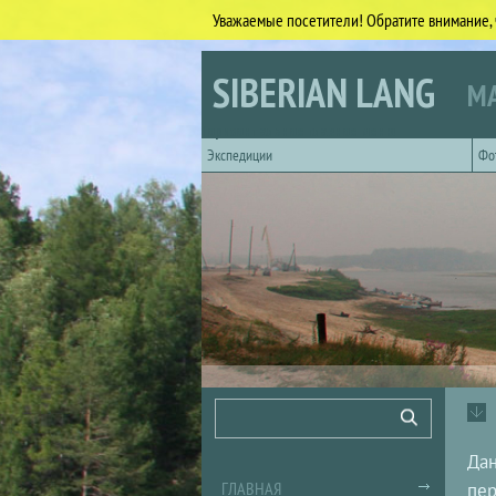
Уважаемые посетители! Обратите внимание, 
Перейти к основному содержанию
SIBERIAN LANG
МА
Горизонтальное главное меню
Экспедиции
Фо
Форма поиска
Поиск
Дан
ГЛАВНАЯ
пер