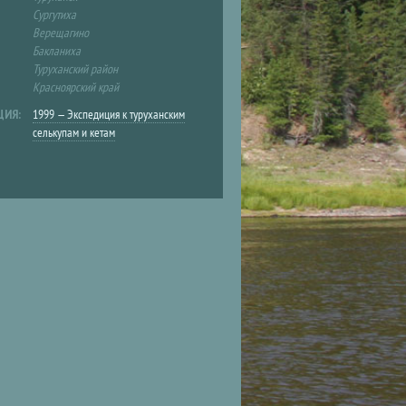
Сургутиха
Верещагино
Бакланиха
Туруханский район
Красноярский край
ЦИЯ:
1999 — Экспедиция к туруханским
селькупам и кетам