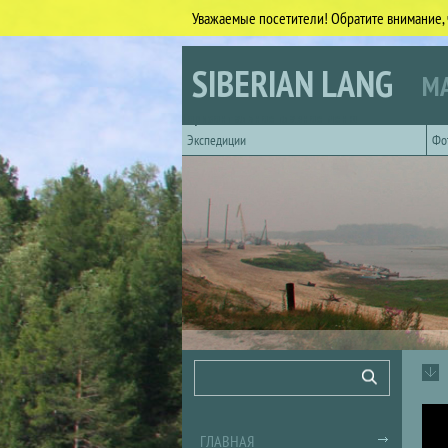
Уважаемые посетители! Обратите внимание, 
Перейти к основному содержанию
SIBERIAN LANG
МА
Горизонтальное главное меню
Экспедиции
Фо
Форма поиска
Поиск
ГЛАВНАЯ