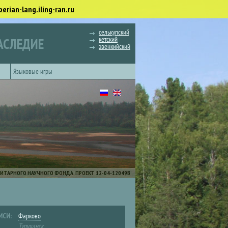
berian-lang.iling-ran.ru
селькупский
кетский
АСЛЕДИЕ
эвенкийский
Языковые игры
ИТАРНОГО НАУЧНОГО ФОНДА, ПРОЕКТ 12-04-12049В
ИСИ:
Фарково
Туруханск