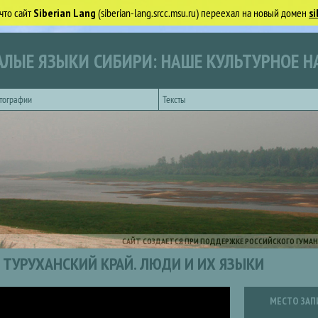
что сайт
Siberian Lang
(siberian-lang.srcc.msu.ru) переехал на новый домен
si
ЛЫЕ ЯЗЫКИ СИБИРИ: НАШЕ КУЛЬТУРНОЕ Н
тографии
Тексты
САЙТ СОЗДАЕТСЯ ПРИ ПОДДЕРЖКЕ РОССИЙСКОГО ГУМАН
ТУРУХАНСКИЙ КРАЙ. ЛЮДИ И ИХ ЯЗЫКИ
МЕСТО ЗАП