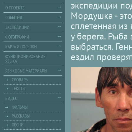
экспедиции под
О ПРОЕКТЕ
Мордушка - эт
СОБЫТИЯ
сплетенная из 
ЭКСПЕДИЦИИ
у берега. Рыба
ФОТОГРАФИИ
выбраться. Ген
КАРТА И ПОСЕЛКИ
ездил проверя
ФУНКЦИОНИРОВАНИЕ
ЯЗЫКА
ЯЗЫКОВЫЕ МАТЕРИАЛЫ
СЛОВАРЬ
ТЕКСТЫ
ВИДЕО
ФИЛЬМЫ
РАССКАЗЫ
ПЕСНИ