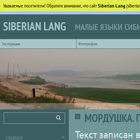
Уважаемые посетители! Обратите внимание, что сайт
Siberian Lang
(siberi
Перейти к основному содержанию
SIBERIAN LANG
МАЛЫЕ ЯЗЫКИ СИБИ
Горизонтальное главное меню
Экспедиции
Фотографии
С
МОРДУШКА. Г
Форма поиска
Поиск
Текст записан в
ГЛАВНАЯ