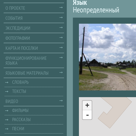
Язык
Неопределенный
О ПРОЕКТЕ
СОБЫТИЯ
ЭКСПЕДИЦИИ
ФОТОГРАФИИ
КАРТА И ПОСЕЛКИ
ФУНКЦИОНИРОВАНИЕ
ЯЗЫКА
ЯЗЫКОВЫЕ МАТЕРИАЛЫ
СЛОВАРЬ
ТЕКСТЫ
ВИДЕО
+
ФИЛЬМЫ
-
РАССКАЗЫ
ПЕСНИ