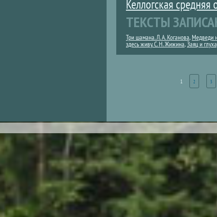
Келлогская средняя
ТЕКСТЫ ЗАПИСА
Три шамана. Л. А. Коганова
,
Медведи на
здесь живу. С. Н. Жижина
,
Заяц и глуха
Страницы
1
2
3