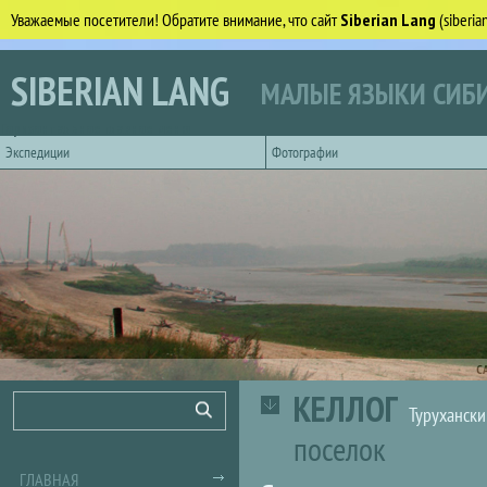
Уважаемые посетители! Обратите внимание, что сайт
Siberian Lang
(siberi
Перейти к основному содержанию
SIBERIAN LANG
МАЛЫЕ ЯЗЫКИ СИБИ
Горизонтальное главное меню
Экспедиции
Фотографии
С
КЕЛЛОГ
Форма поиска
Поиск
Турухански
поселок
ГЛАВНАЯ