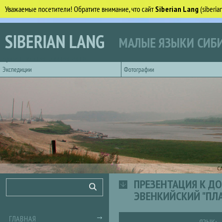
Уважаемые посетители! Обратите внимание, что сайт
Siberian Lang
(siberi
Перейти к основному содержанию
SIBERIAN LANG
МАЛЫЕ ЯЗЫКИ СИБИ
Горизонтальное главное меню
Экспедиции
Фотографии
С
ПРЕЗЕНТАЦИЯ К ДО
Форма поиска
Поиск
ЭВЕНКИЙСКИЙ "ПЛ
ГЛАВНАЯ