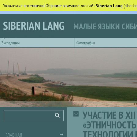
Уважаемые посетители! Обратите внимание, что сайт
Siberian Lang
(siberi
Перейти к основному содержанию
SIBERIAN LANG
МАЛЫЕ ЯЗЫКИ СИБИ
Горизонтальное главное меню
Экспедиции
Фотографии
С
УЧАСТИЕ В X
Форма поиска
Поиск
«ЭТНИЧНОСТЬ
ТЕХНОЛОГИИ 
ГЛАВНАЯ