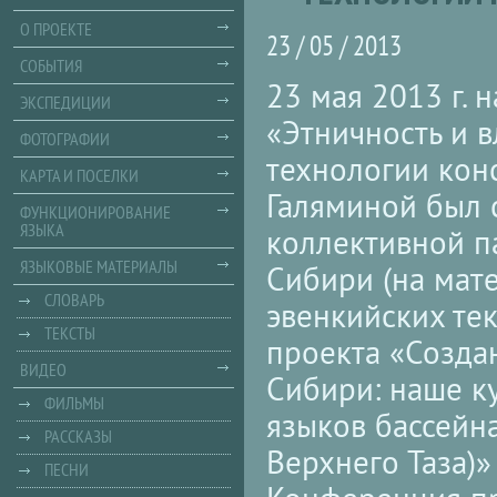
О ПРОЕКТЕ
23 / 05 / 2013
СОБЫТИЯ
23 мая 2013 г.
ЭКСПЕДИЦИИ
«Этничность и в
ФОТОГРАФИИ
технологии кон
КАРТА И ПОСЕЛКИ
Галяминой был 
ФУНКЦИОНИРОВАНИЕ
ЯЗЫКА
коллективной п
ЯЗЫКОВЫЕ МАТЕРИАЛЫ
Сибири (на мате
СЛОВАРЬ
эвенкийских тек
ТЕКСТЫ
проекта «Созда
ВИДЕО
Сибири: наше к
ФИЛЬМЫ
языков бассейн
РАССКАЗЫ
Верхнего Таза)»
ПЕСНИ