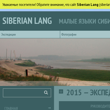
Уважаемые посетители! Обратите внимание, что сайт
Siberian Lang
(siberi
Перейти к основному содержанию
SIBERIAN LANG
МАЛЫЕ ЯЗЫКИ СИБИ
Горизонтальное главное меню
Экспедиции
Фотографии
С
2015 — ЭКСП
Форма поиска
Поиск
РУКОВОДИТЕ
ГЛАВНАЯ