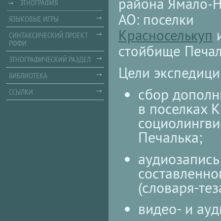
района Ямало-
ЭТНОГРАФИЯ
АО: поселки
ЯЗЫКОВЫЕ ИГРЫ
Красноселькуп
СИНТАКСИЧЕСКИЙ ПРОЕКТ
РФФИ
стойбище Печал
ЭТНОГРАФИЧЕСКИЙ РАЗДЕЛ
Цели экспедици
БИБЛИОТЕКА
сбор дополн
ССЫЛКИ
в поселках К
социолингви
Печалька;
аудиозапись
составленно
(словаря-тез
видео- и ауд