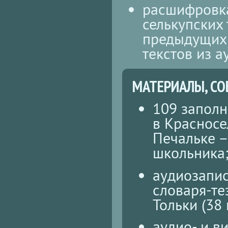
расшифровка
селькупских 
предыдущих 
текстов из а
МАТЕРИАЛЫ, СО
109 заполн
в Красносе
Печальке – 
школьника
аудиозапис
словаря-те
Тольки (38 
аудио- и в