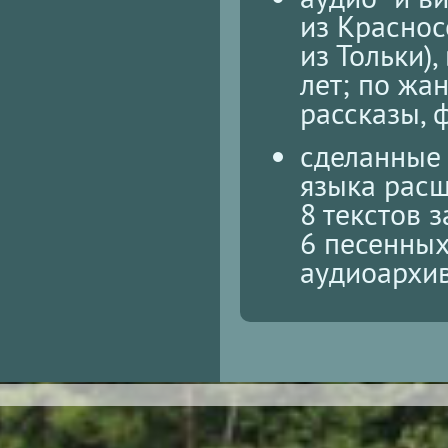
из Краснос
из Тольки)
лет; по жа
рассказы, 
сделанные
языка расш
8 текстов з
6 песенных
аудиоархив