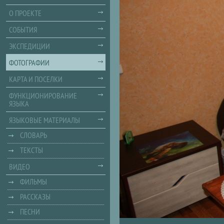
О ПРОЕКТЕ
СОБЫТИЯ
ЭКСПЕДИЦИИ
ФОТОГРАФИИ
КАРТА И ПОСЕЛКИ
ФУНКЦИОНИРОВАНИЕ
ЯЗЫКА
ЯЗЫКОВЫЕ МАТЕРИАЛЫ
СЛОВАРЬ
ТЕКСТЫ
ВИДЕО
ФИЛЬМЫ
РАССКАЗЫ
ПЕСНИ