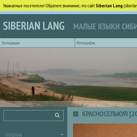
Уважаемые посетители! Обратите внимание, что сайт
Siberian Lang
(siberi
Перейти к основному содержанию
SIBERIAN LANG
МАЛЫЕ ЯЗЫКИ СИБИ
Горизонтальное главное меню
Экспедиции
Фотографии
С
КРАСНОСЕЛЬКУП [2
Форма поиска
Поиск
ГЛАВНАЯ