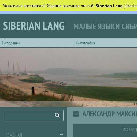
Уважаемые посетители! Обратите внимание, что сайт
Siberian Lang
(siberi
Перейти к основному содержанию
SIBERIAN LANG
МАЛЫЕ ЯЗЫКИ СИБИ
Горизонтальное главное меню
Экспедиции
Фотографии
С
АЛЕКСАНДР МАКСИ
Форма поиска
Поиск
ФАМИЛ
ГЛАВНАЯ