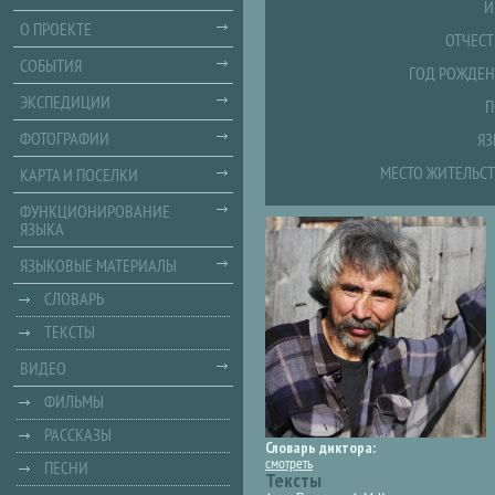
И
О ПРОЕКТЕ
ОТЧЕСТ
СОБЫТИЯ
ГОД РОЖДЕН
ЭКСПЕДИЦИИ
П
ФОТОГРАФИИ
ЯЗ
МЕСТО ЖИТЕЛЬСТ
КАРТА И ПОСЕЛКИ
ФУНКЦИОНИРОВАНИЕ
ЯЗЫКА
ЯЗЫКОВЫЕ МАТЕРИАЛЫ
СЛОВАРЬ
ТЕКСТЫ
ВИДЕО
ФИЛЬМЫ
РАССКАЗЫ
Словарь диктора:
смотреть
ПЕСНИ
Тексты