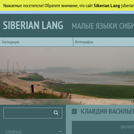
Уважаемые посетители! Обратите внимание, что сайт
Siberian Lang
(siberi
Перейти к основному содержанию
SIBERIAN LANG
МАЛЫЕ ЯЗЫКИ СИБИ
Горизонтальное главное меню
Экспедиции
Фотографии
С
КЛАВДИЯ ВАСИЛЬЕ
Форма поиска
Поиск
ФАМИЛ
ГЛАВНАЯ