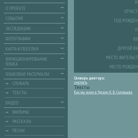
И
О ПРОЕКТЕ
ОТЧЕСТ
СОБЫТИЯ
ГОД РОЖДЕН
ЭКСПЕДИЦИИ
П
ФОТОГРАФИИ
ЯЗ
ДРУГОЙ ЯЗ
КАРТА И ПОСЕЛКИ
МЕСТО ЖИТЕЛЬСТ
ФУНКЦИОНИРОВАНИЕ
ЯЗЫКА
МЕСТО РОЖДЕН
ЯЗЫКОВЫЕ МАТЕРИАЛЫ
Словарь диктора:
смотреть
СЛОВАРЬ
Тексты
ТЕКСТЫ
Как мы жили в Удском. К. В. Соловьева
ВИДЕО
ФИЛЬМЫ
РАССКАЗЫ
ПЕСНИ