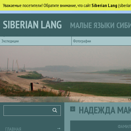
Уважаемые посетители! Обратите внимание, что сайт
Siberian Lang
(siberi
Перейти к основному содержанию
SIBERIAN LANG
МАЛЫЕ ЯЗЫКИ СИБИ
Горизонтальное главное меню
Экспедиции
Фотографии
С
НАДЕЖДА МАК
Форма поиска
Поиск
ФАМИЛ
ГЛАВНАЯ