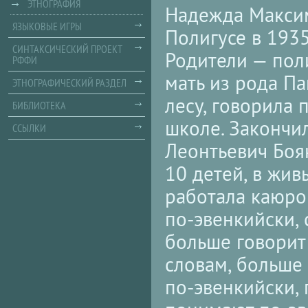
ЭТНОГРАФИЯ
Надежда Максим
ЯЗЫКОВЫЕ ИГРЫ
Полигусе в 1935
СИНТАКСИЧЕСКИЙ ПРОЕКТ
Родители — поли
РФФИ
мать из рода Па
ЭТНОГРАФИЧЕСКИЙ РАЗДЕЛ
лесу, говорила 
БИБЛИОТЕКА
школе. Закончи
ССЫЛКИ
Леонтьевич Бояк
10 детей, в жив
работала каюро
по-эвенкийски, 
больше говорит 
словам, больше 
по-эвенкийски,