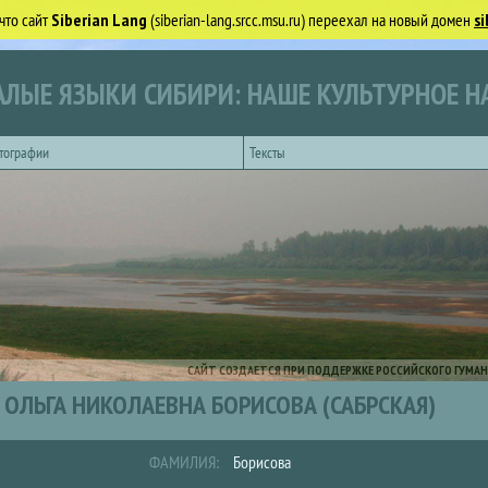
что сайт
Siberian Lang
(siberian-lang.srcc.msu.ru) переехал на новый домен
si
ЛЫЕ ЯЗЫКИ СИБИРИ: НАШЕ КУЛЬТУРНОЕ Н
тографии
Тексты
САЙТ СОЗДАЕТСЯ ПРИ ПОДДЕРЖКЕ РОССИЙСКОГО ГУМАН
ОЛЬГА НИКОЛАЕВНА БОРИСОВА (САБРСКАЯ)
ФАМИЛИЯ:
Борисова