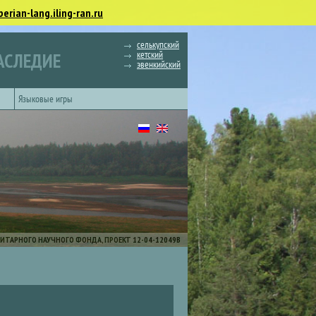
berian-lang.iling-ran.ru
селькупский
кетский
АСЛЕДИЕ
эвенкийский
Языковые игры
ИТАРНОГО НАУЧНОГО ФОНДА, ПРОЕКТ 12-04-12049В