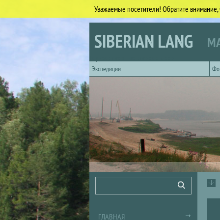
Уважаемые посетители! Обратите внимание, 
Перейти к основному содержанию
SIBERIAN LANG
МА
Горизонтальное главное меню
Экспедиции
Фо
Форма поиска
Поиск
ГЛАВНАЯ