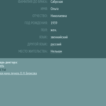
ФАМИЛИЯ ДО БРАКА:
Сабрская
ИМЯ:
Ольга
ОТЧЕСТВО:
Николаевна
ГОД РОЖДЕНИЯ:
1939
ПОЛ:
жен.
ЯЗЫК:
эвенкийский
ДРУГОЙ ЯЗЫК:
русский
МЕСТО ЖИТЕЛЬСТВА:
Нелькан
арь диктора:
реть
сты
оя мама лечила. О. Н. Борисова