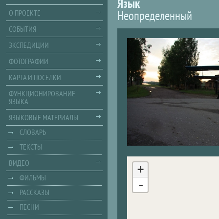
Язык
Неопределенный
О ПРОЕКТЕ
СОБЫТИЯ
ЭКСПЕДИЦИИ
ФОТОГРАФИИ
КАРТА И ПОСЕЛКИ
ФУНКЦИОНИРОВАНИЕ
ЯЗЫКА
ЯЗЫКОВЫЕ МАТЕРИАЛЫ
СЛОВАРЬ
ТЕКСТЫ
ВИДЕО
+
ФИЛЬМЫ
-
РАССКАЗЫ
ПЕСНИ