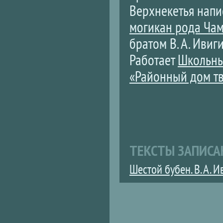
Верхнекетья напи
могикан рода Ча
братом В. А. Ивиг
Работает
Школьны
«Районный дом т
ТЕКСТЫ ЗАПИСА
Шестой бубен. В. А. И
Страницы