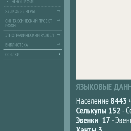
ЭТНОГРАФИЯ
ЯЗЫКОВЫЕ ИГРЫ
СИНТАКСИЧЕСКИЙ ПРОЕКТ
РФФИ
ЭТНОГРАФИЧЕСКИЙ РАЗДЕЛ
БИБЛИОТЕКА
ССЫЛКИ
ЯЗЫКОВЫЕ ДАН
Население
8443
ч
Селькупы 152
- С
Эвенки 17
- Эвен
Ханты 3