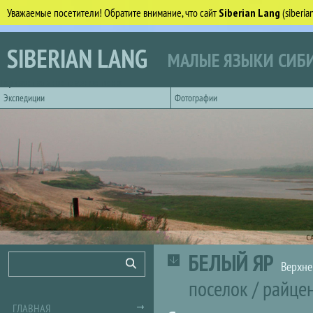
Уважаемые посетители! Обратите внимание, что сайт
Siberian Lang
(siberi
Перейти к основному содержанию
SIBERIAN LANG
МАЛЫЕ ЯЗЫКИ СИБИ
Горизонтальное главное меню
Экспедиции
Фотографии
С
БЕЛЫЙ ЯР
Форма поиска
Поиск
Верхне
поселок
/
райце
ГЛАВНАЯ