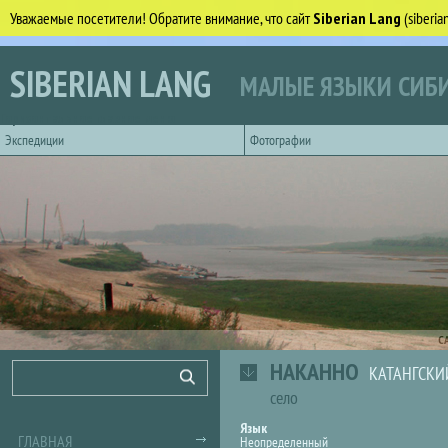
Уважаемые посетители! Обратите внимание, что сайт
Siberian Lang
(siberi
Перейти к основному содержанию
SIBERIAN LANG
МАЛЫЕ ЯЗЫКИ СИБИ
Горизонтальное главное меню
Экспедиции
Фотографии
С
НАКАННО
Форма поиска
Поиск
КАТАНГСКИ
село
Язык
ГЛАВНАЯ
Неопределенный