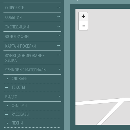
О ПРОЕКТЕ
+
СОБЫТИЯ
-
ЭКСПЕДИЦИИ
ФОТОГРАФИИ
КАРТА И ПОСЕЛКИ
ФУНКЦИОНИРОВАНИЕ
ЯЗЫКА
ЯЗЫКОВЫЕ МАТЕРИАЛЫ
СЛОВАРЬ
ТЕКСТЫ
ВИДЕО
ФИЛЬМЫ
РАССКАЗЫ
ПЕСНИ