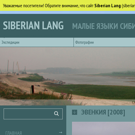
Уважаемые посетители! Обратите внимание, что сайт
Siberian Lang
(siberi
Перейти к основному содержанию
SIBERIAN LANG
МАЛЫЕ ЯЗЫКИ СИБИ
Горизонтальное главное меню
Экспедиции
Фотографии
С
ЭВЕНКИЯ [2008]
Форма поиска
Поиск
ГЛАВНАЯ