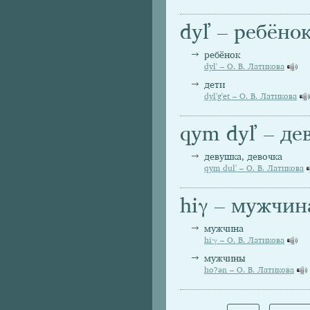
dyľ – ребёно
ребёнок
dyl' – О. В. Латикова
дети
dyl'g'et – О. В. Латикова
qym dyľ – де
девушка, девочка
qym dul' – О. В. Латикова
hiγ – мужчин
мужчина
hi∙γ – О. В. Латикова
мужчины
ho?ən – О. В. Латикова
Страницы