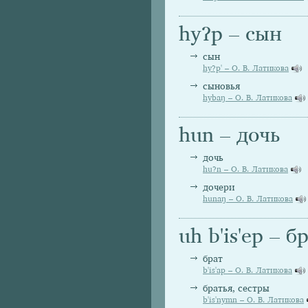
hyʔp – сын
сын
hy?p' – О. В. Латикова
сыновья
hybaŋ – О. В. Латикова
hun – дочь
дочь
hu?n – О. В. Латикова
дочери
hunaŋ – О. В. Латикова
uh b'is'ep – б
брат
b'is'ap – О. В. Латикова
братья, сестры
b'is'nymn – О. В. Латикова