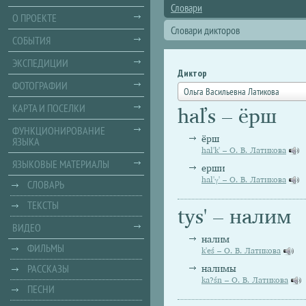
Словари
О ПРОЕКТЕ
Словари дикторов
СОБЫТИЯ
ЭКСПЕДИЦИИ
Диктор
ФОТОГРАФИИ
Ольга Васильевна Латикова
КАРТА И ПОСЕЛКИ
haľs – ёрш
ФУНКЦИОНИРОВАНИЕ
ёрш
ЯЗЫКА
hal'k' – О. В. Латикова
ЯЗЫКОВЫЕ МАТЕРИАЛЫ
ерши
hal'γ' – О. В. Латикова
СЛОВАРЬ
ТЕКСТЫ
tys' – налим
ВИДЕО
налим
ФИЛЬМЫ
k'eś – О. В. Латикова
РАССКАЗЫ
налимы
ka?śn – О. В. Латикова
ПЕСНИ