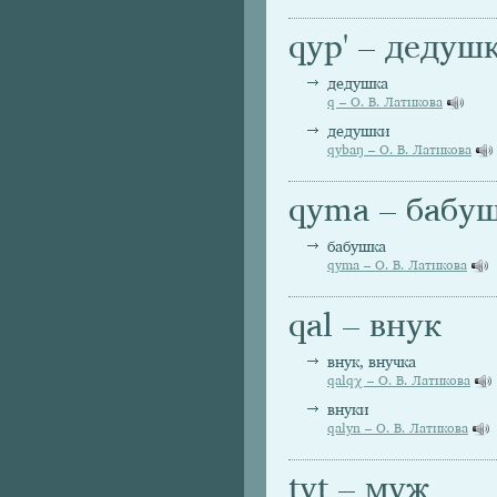
qyp' – дедуш
дедушка
q – О. В. Латикова
дедушки
qybaŋ – О. В. Латикова
qyma – бабу
бабушка
qyma – О. В. Латикова
qal – внук
внук, внучка
qalqχ – О. В. Латикова
внуки
qalyn – О. В. Латикова
tyt – муж