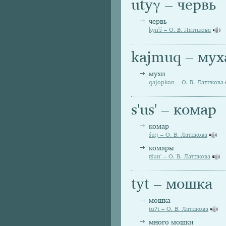
utyγ – червь
червь
kyn'ś – О. В. Латикова
kajmuq – мух
мухи
qajopkon – О. В. Латикова
s'us' – комар
комар
śu:j – О. В. Латикова
комары
tśun' – О. В. Латикова
tyt – мошка
мошка
tu?t – О. В. Латикова
много мошки