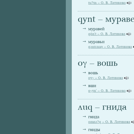
tu?tn – О. В. Латикова
qynt – мурав
муравей
qön't – О. В. Латикова
муравьи
qɔntεnaŋ – О. В. Латикова
oγ – вошь
вошь
oyγ – О. В. Латикова
вши
oγyn' – О. В. Латикова
ʌuq – гнида
гнида
omnɔ?q – О. В. Латикова
гниды