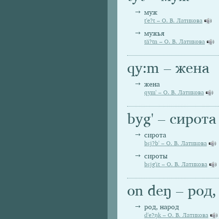
муж
t'e?t – О. В. Латикова
мужья
tä?tn – О. В. Латикова
qy:m – жена
жена
qym' – О. В. Латикова
byg' – сирота
сирота
bεj?b' – О. В. Латикова
сироты
bεjg'it – О. В. Латикова
on deŋ – род,
род, народ
d'e?ŋk – О. В. Латикова