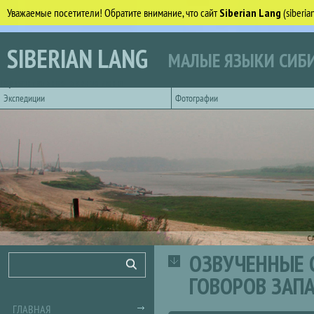
Уважаемые посетители! Обратите внимание, что сайт
Siberian Lang
(siberi
Перейти к основному содержанию
SIBERIAN LANG
МАЛЫЕ ЯЗЫКИ СИБИ
Горизонтальное главное меню
Экспедиции
Фотографии
С
ОЗВУЧЕННЫЕ 
Форма поиска
Поиск
ГОВОРОВ ЗАП
ГЛАВНАЯ