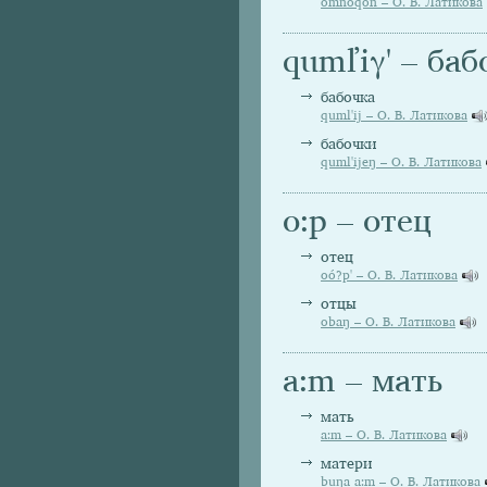
omnóqòn – О. В. Латикова
qumľiγ' – баб
бабочка
quml'ij – О. В. Латикова
бабочки
quml'ijeŋ – О. В. Латикова
o:p – отец
отец
oó?p' – О. В. Латикова
отцы
obaŋ – О. В. Латикова
a:m – мать
мать
a:m – О. В. Латикова
матери
buŋa a:m – О. В. Латикова