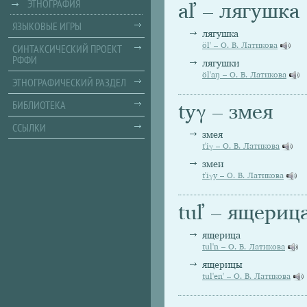
ЭТНОГРАФИЯ
aľ – лягушка
ЯЗЫКОВЫЕ ИГРЫ
лягушка
öl' – О. В. Латикова
СИНТАКСИЧЕСКИЙ ПРОЕКТ
РФФИ
лягушки
öl'aŋ – О. В. Латикова
ЭТНОГРАФИЧЕСКИЙ РАЗДЕЛ
БИБЛИОТЕКА
tyγ – змея
ССЫЛКИ
змея
t'iγ – О. В. Латикова
змеи
t'iγy – О. В. Латикова
tuľ – ящериц
ящерица
tul'n – О. В. Латикова
ящерицы
tul'en' – О. В. Латикова