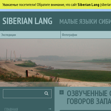
Уважаемые посетители! Обратите внимание, что сайт
Siberian Lang
(siberi
Перейти к основному содержанию
SIBERIAN LANG
МАЛЫЕ ЯЗЫКИ СИБИ
Горизонтальное главное меню
Экспедиции
Фотографии
С
ОЗВУЧЕННЫЕ 
Форма поиска
Поиск
ГОВОРОВ ЗАП
ГЛАВНАЯ