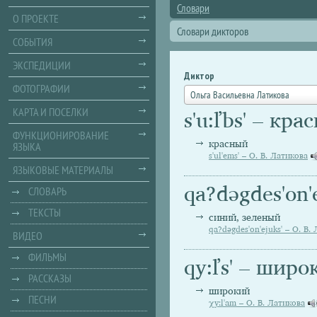
Словари
О ПРОЕКТЕ
Словари дикторов
СОБЫТИЯ
ЭКСПЕДИЦИИ
Диктор
ФОТОГРАФИИ
Ольга Васильевна Латикова
КАРТА И ПОСЕЛКИ
s'u:ľbs' – кра
ФУНКЦИОНИРОВАНИЕ
красный
ЯЗЫКА
s'ul'ems' – О. В. Латикова
ЯЗЫКОВЫЕ МАТЕРИАЛЫ
qa?dəgdes'on'
СЛОВАРЬ
ТЕКСТЫ
синий, зеленый
qa?dəgdes'on'ejuks' – О. В.
ВИДЕО
ФИЛЬМЫ
qy:ľs' – широ
РАССКАЗЫ
широкий
ПЕСНИ
χy:l'am – О. В. Латикова