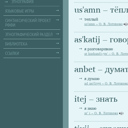
ЭТНОГРАФИЯ
us'amn – тёп
ЯЗЫКОВЫЕ ИГРЫ
теплый
СИНТАКСИЧЕСКИЙ ПРОЕКТ
РФФИ
us'amn – О. В. Латикова
ЭТНОГРАФИЧЕСКИЙ РАЗДЕЛ
as'katij – го
БИБЛИОТЕКА
я разговариваю
ССЫЛКИ
at kashančiγyn' – О. В. Лат
anbet – дума
я думаю
ad an'čivyt – О. В. Латиков
itej – знать
я знаю
ar' i – О. В. Латикова