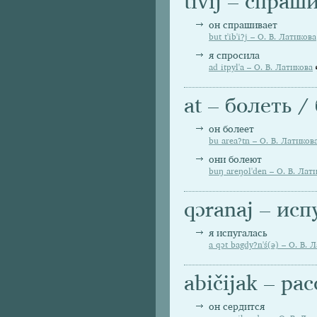
tivij – спраш
он спрашивает
but t'ib'i?j – О. В. Латикова
я спросила
ad itpyl'a – О. В. Латикова
at – болеть 
он болеет
bu area?tn – О. В. Латиков
они болеют
buŋ areŋol'den – О. В. Лат
qɔranaj – исп
я испугалась
a qɔt bagdy?n'ś(ə) – О. В. 
abičijak – ра
он сердится