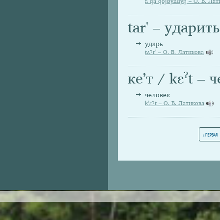
a qa qojbyndyŋ – О. В. Лат
tar' – ударить
ударь
tʌ?r' – О. В. Латикова
кеʼт / kɛˀt – 
человек
k’ε?t – О. В. Латикова
Страницы
« ПЕРВАЯ