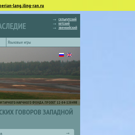
berian-lang.iling-ran.ru
селькупский
кетский
АСЛЕДИЕ
эвенкийский
Языковые игры
ИТАРНОГО НАУЧНОГО ФОНДА, ПРОЕКТ 12-04-12049В
ЙСКИХ ГОВОРОВ ЗАПАДНОЙ
ов