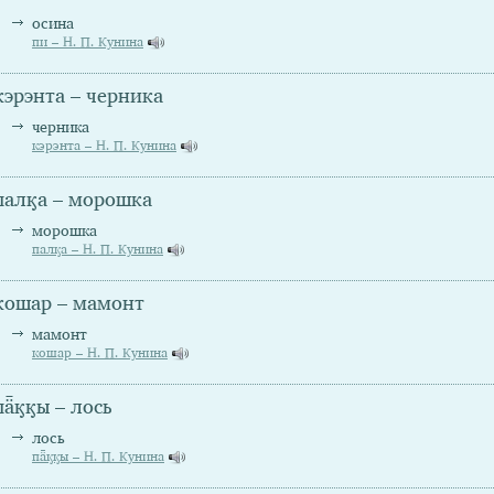
осина
пи – Н. П. Кунина
кэрэнта – черника
черника
кэрэнта – Н. П. Кунина
палӄа – морошка
морошка
палӄа – Н. П. Кунина
кошар – мамонт
мамонт
кошар – Н. П. Кунина
пǟӄӄы – лось
лось
пǟӄӄы – Н. П. Кунина