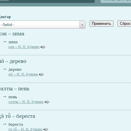
Диктор
- Любой -
кэн – зима
зима
кэн – Н. П. Кунина
по̄ – дерево
дерево
по̄ – Н. П. Кунина
салты – пень
пень
салты – Н. П. Кунина
ӄӓ тȫ – береста
береста
ӄӓ тȫ – Н. П. Кунина