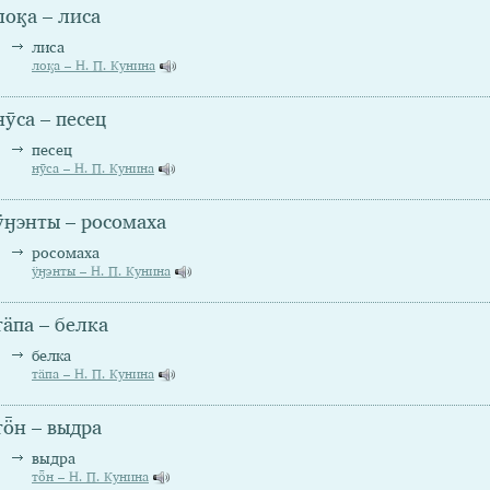
лоӄа – лиса
лиса
лоӄа – Н. П. Кунина
нӯса – песец
песец
нӯса – Н. П. Кунина
ӱӈэнты – росомаха
росомаха
ӱӈэнты – Н. П. Кунина
тäпа – белка
белка
тäпа – Н. П. Кунина
тȫн – выдра
выдра
тȫн – Н. П. Кунина