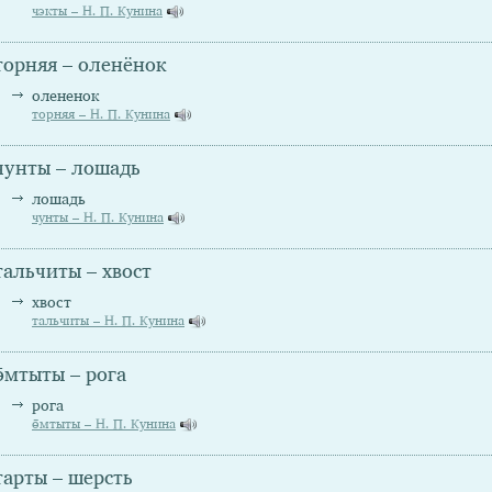
чэкты – Н. П. Кунина
торняя – оленёнок
олененок
торняя – Н. П. Кунина
чунты – лошадь
лошадь
чунты – Н. П. Кунина
тальчиты – хвост
хвост
тальчиты – Н. П. Кунина
ө̄мтыты – рога
рога
ө̄мтыты – Н. П. Кунина
тарты – шерсть