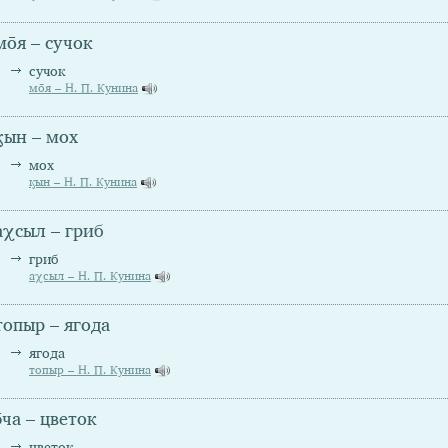
мо̄я – сучок
сучок
мо̄я – Н. П. Кунина
ӄын – мох
мох
ӄын – Н. П. Кунина
аχсыл – гриб
гриб
аχсыл – Н. П. Кунина
топыр – ягода
ягода
топыр – Н. П. Кунина
э̄ча – цветок
цветок