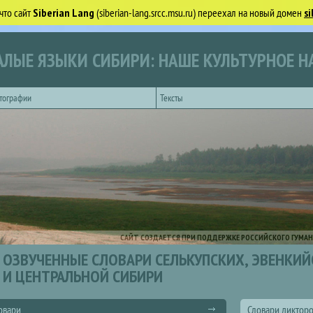
что сайт
Siberian Lang
(siberian-lang.srcc.msu.ru) переехал на новый домен
si
ЛЫЕ ЯЗЫКИ СИБИРИ: НАШЕ КУЛЬТУРНОЕ Н
тографии
Тексты
САЙТ СОЗДАЕТСЯ ПРИ ПОДДЕРЖКЕ РОССИЙСКОГО ГУМАН
ОЗВУЧЕННЫЕ СЛОВАРИ СЕЛЬКУПСКИХ, ЭВЕНКИ
И ЦЕНТРАЛЬНОЙ СИБИРИ
овари
Словари диктор