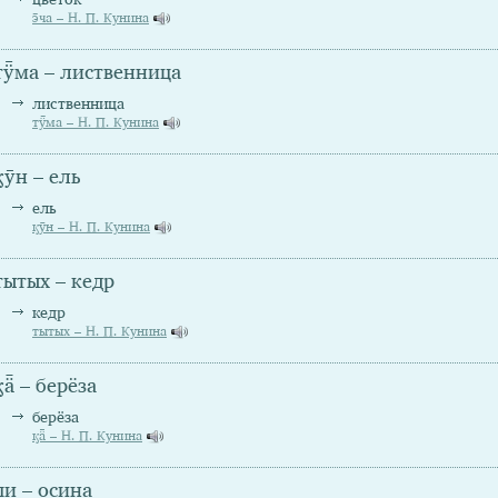
э̄ча – Н. П. Кунина
тӱ̄ма – лиственница
лиственница
тӱ̄ма – Н. П. Кунина
ӄӯн – ель
ель
ӄӯн – Н. П. Кунина
тытых – кедр
кедр
тытых – Н. П. Кунина
ӄǟ – берёза
берёза
ӄǟ – Н. П. Кунина
пи – осина