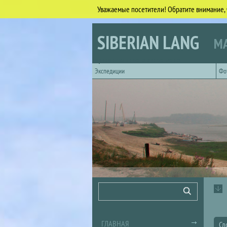
Уважаемые посетители! Обратите внимание, 
Перейти к основному содержанию
SIBERIAN LANG
МА
Горизонтальное главное меню
Экспедиции
Фо
Форма поиска
Поиск
ГЛАВНАЯ
Сл