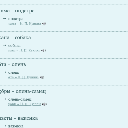
тама – ондатра
ондатра
тама – Н. П. Кунина
кана – собака
собака
кана – Н. П. Кунина
ө̄та – олень
олень
ө̄та – Н. П. Кунина
ӄо̄ры – олень-самец
олень-самец
ӄо̄ры – Н. П. Кунина
чэкты – важенка
важенка