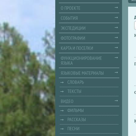
О ПРОЕКТЕ
СОБЫТИЯ
ЭКСПЕДИЦИИ
ФОТОГРАФИИ
КАРТА И ПОСЕЛКИ
ФУНКЦИОНИРОВАНИЕ
ЯЗЫКА
ЯЗЫКОВЫЕ МАТЕРИАЛЫ
СЛОВАРЬ
ТЕКСТЫ
ВИДЕО
ФИЛЬМЫ
РАССКАЗЫ
ПЕСНИ