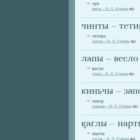
лук
ынты – Н. П. Кунина
чинты – тети
тетива
чинты – Н. П. Кунина
лапы – весло
весло
лапы – Н. П. Кунина
киньчы – зап
запор
киньчы – Н. П. Кунина
ӄаглы – нарт
нарты
ӄаглы – Н. П. Кунина