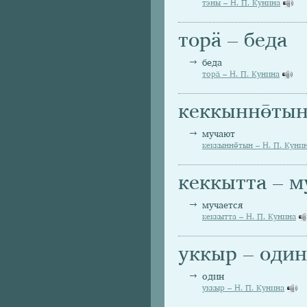
тэны – Н. П. Кунина
торä – беда
беда
торä – Н. П. Кунина
кеккыннө̄тын
мучают
кеккыннө̄тын – Н. П. Куни
кеккытта – м
мучается
кеккытта – Н. П. Кунина
уккыр – один
один
уккыр – Н. П. Кунина