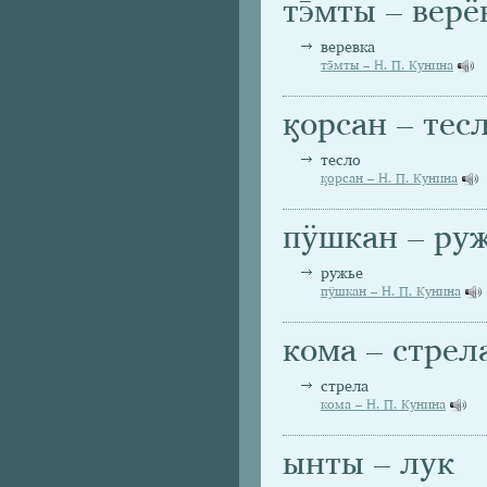
тэ̄мты – верё
веревка
тэ̄мты – Н. П. Кунина
ӄорсан – тес
тесло
ӄорсан – Н. П. Кунина
пӱшкан – ру
ружье
пӱшкан – Н. П. Кунина
кома – стрел
стрела
кома – Н. П. Кунина
ынты – лук