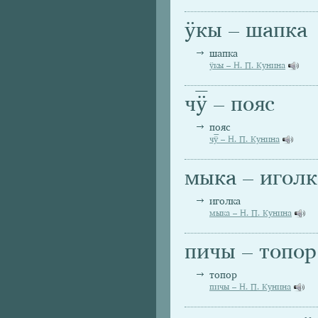
ӱкы – шапка
шапка
ӱкы – Н. П. Кунина
чӱ̅ – пояс
пояс
чӱ̅ – Н. П. Кунина
мыка – иголк
иголка
мыка – Н. П. Кунина
пичы – топор
топор
пичы – Н. П. Кунина