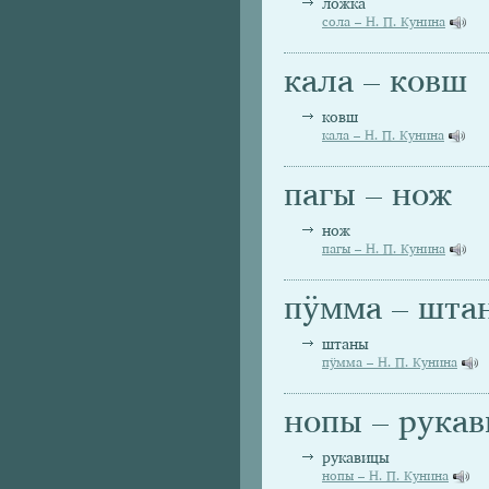
ложка
сола – Н. П. Кунина
кала – ковш
ковш
кала – Н. П. Кунина
пагы – нож
нож
пагы – Н. П. Кунина
пӱмма – шта
штаны
пӱмма – Н. П. Кунина
нопы – рука
рукавицы
нопы – Н. П. Кунина