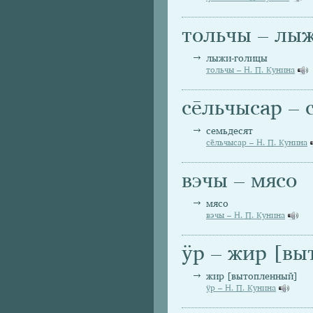
тольчы – лы
лыжи-голицы
тольчы – Н. П. Кунина
се̄льчысар – 
семьдесят
се̄льчысар – Н. П. Кунина
вэчы – мясо
мясо
вэчы – Н. П. Кунина
ӱр – жир [в
жир [вытопленный]
ӱр – Н. П. Кунина