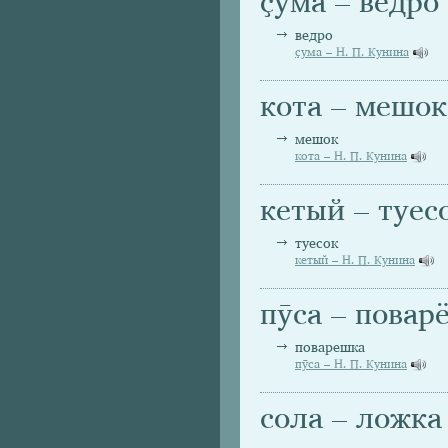
ҫума – ведро
ведро
ҫума – Н. П. Кунина
кота – мешок
мешок
кота – Н. П. Кунина
кетый – туес
туесок
кетый – Н. П. Кунина
пӯса – повар
поварешка
пӯса – Н. П. Кунина
сола – ложка