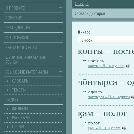
Словари
О ПРОЕКТЕ
Словари дикторов
СОБЫТИЯ
ЭКСПЕДИЦИИ
Диктор
ФОТОГРАФИИ
- Любой -
КАРТА И ПОСЕЛКИ
копты – пост
ФУНКЦИОНИРОВАНИЕ
постель
ЯЗЫКА
копты – Н. П. Кунина
ЯЗЫКОВЫЕ МАТЕРИАЛЫ
чо̄нтырса – 
СЛОВАРЬ
ТЕКСТЫ
одеяло
чо̄нтырса – Н. П. Кунина
ВИДЕО
ФИЛЬМЫ
ӄам – полог
РАССКАЗЫ
полог
ПЕСНИ
ӄам – Н. П. Кунина