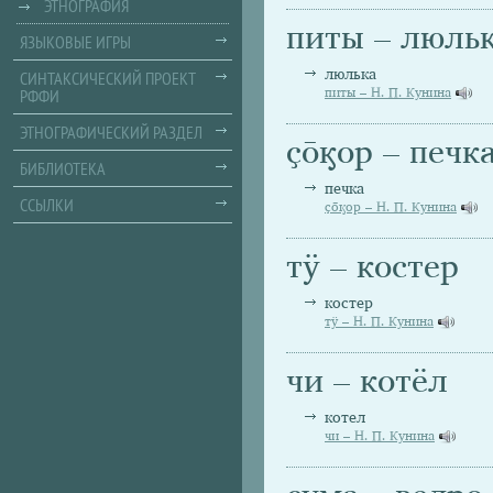
ЭТНОГРАФИЯ
питы – люль
ЯЗЫКОВЫЕ ИГРЫ
люлька
СИНТАКСИЧЕСКИЙ ПРОЕКТ
РФФИ
питы – Н. П. Кунина
ЭТНОГРАФИЧЕСКИЙ РАЗДЕЛ
ҫо̄ӄор – печк
БИБЛИОТЕКА
печка
ССЫЛКИ
ҫо̄ӄор – Н. П. Кунина
тӱ – костер
костер
тӱ – Н. П. Кунина
чи – котёл
котел
чи – Н. П. Кунина