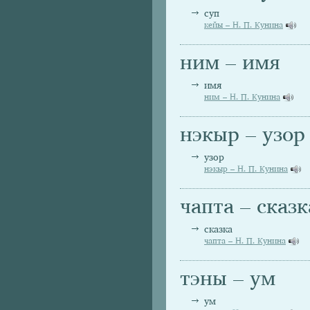
суп
кейы – Н. П. Кунина
ним – имя
имя
ним – Н. П. Кунина
нэкыр – узор
узор
нэкыр – Н. П. Кунина
чапта – сказк
сказка
чапта – Н. П. Кунина
тэны – ум
ум