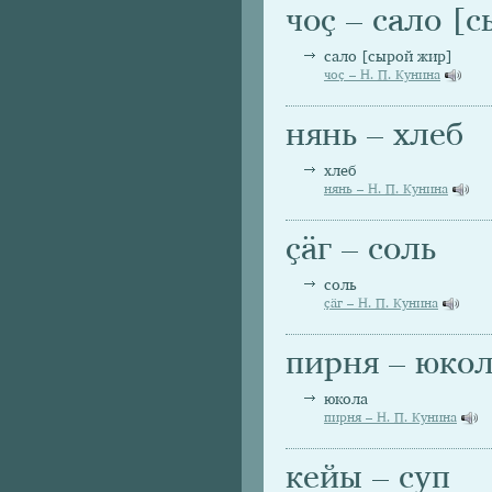
чоҫ – сало [
сало [сырой жир]
чоҫ – Н. П. Кунина
нянь – хлеб
хлеб
нянь – Н. П. Кунина
ҫäг – соль
соль
ҫäг – Н. П. Кунина
пирня – юко
юкола
пирня – Н. П. Кунина
кейы – суп