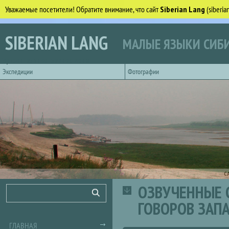
Уважаемые посетители! Обратите внимание, что сайт
Siberian Lang
(siberi
Перейти к основному содержанию
SIBERIAN LANG
МАЛЫЕ ЯЗЫКИ СИБИ
Горизонтальное главное меню
Экспедиции
Фотографии
С
ОЗВУЧЕННЫЕ 
Форма поиска
Поиск
ГОВОРОВ ЗАП
ГЛАВНАЯ