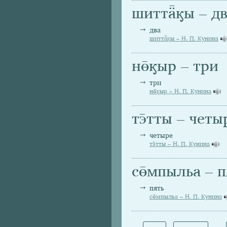
шиттǟӄы – д
два
шиттǟӄы – Н. П. Кунина
нө̄ӄыр – три
три
нө̄ӄыр – Н. П. Кунина
тэ̄тты – четы
четыре
тэ̄тты – Н. П. Кунина
сө̄мпыльа – п
пять
сө̄мпыльа – Н. П. Кунина
Страницы