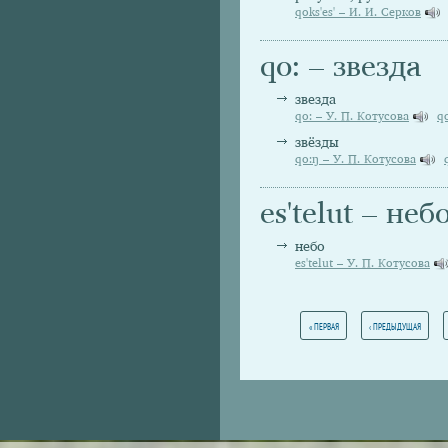
qoks'es' – И. И. Серков
qo: – звезда
звезда
qo: – У. П. Котусова
q
звёзды
qo:ŋ – У. П. Котусова
es'telut – неб
небо
es'telut – У. П. Котусова
Страницы
« ПЕРВАЯ
‹ ПРЕДЫДУЩАЯ