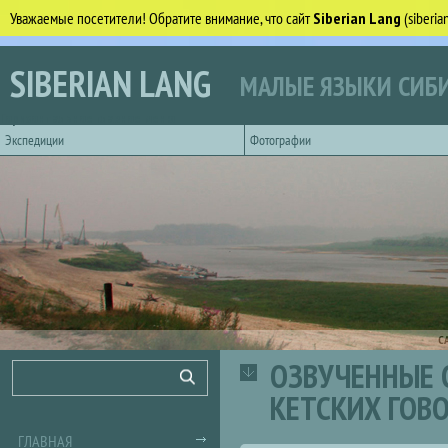
Уважаемые посетители! Обратите внимание, что сайт
Siberian Lang
(siberi
Перейти к основному содержанию
SIBERIAN LANG
МАЛЫЕ ЯЗЫКИ СИБИ
Горизонтальное главное меню
Экспедиции
Фотографии
С
ОЗВУЧЕННЫЕ 
Форма поиска
Поиск
КЕТСКИХ ГОВ
ГЛАВНАЯ