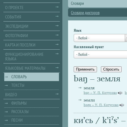
Словари
О ПРОЕКТЕ
Словари дикторов
СОБЫТИЯ
ЭКСПЕДИЦИИ
Язык
ФОТОГРАФИИ
- Любой -
КАРТА И ПОСЕЛКИ
Населенный пункт
ФУНКЦИОНИРОВАНИЕ
- Любой -
ЯЗЫКА
ЯЗЫКОВЫЕ МАТЕРИАЛЫ
baŋ – земля
СЛОВАРЬ
ТЕКСТЫ
земля
baŋ – У. П. Котусова
b
ВИДЕО
земли
ФИЛЬМЫ
bagn – У. П. Котусова
РАССКАЗЫ
киʼсь / kʼiˀsʼ 
ПЕСНИ