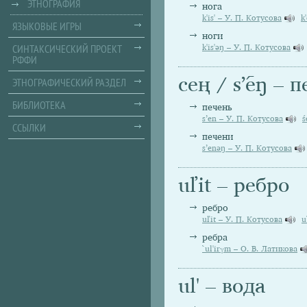
ЭТНОГРАФИЯ
нога
k'is' – У. П. Котусова
k
ЯЗЫКОВЫЕ ИГРЫ
ноги
СИНТАКСИЧЕСКИЙ ПРОЕКТ
k'is'əŋ – У. П. Котусова
РФФИ
сең / sʼeŋ – 
ЭТНОГРАФИЧЕСКИЙ РАЗДЕЛ
БИБЛИОТЕКА
печень
s’en – У. П. Котусова
ś
ССЫЛКИ
печени
s’enəŋ – У. П. Котусова
uľit – ребро
ребро
uľit – У. П. Котусова
u
ребра
`ul'irγm – О. В. Латикова
ul' – вода