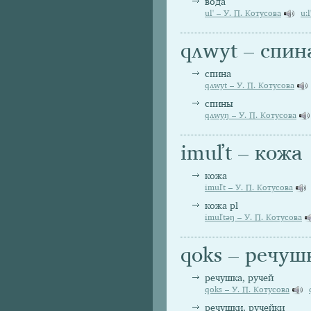
вода
ul' – У. П. Котусова
u:
qʌwyt – спин
спина
qʌwyt – У. П. Котусова
спины
qʌwyŋ – У. П. Котусова
imuľt – кожа
кожа
imuľt – У. П. Котусова
кожа pl
imuľtəŋ – У. П. Котусова
qoks – речуш
речушка, ручей
qoks – У. П. Котусова
речушки, ручейки