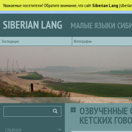
Уважаемые посетители! Обратите внимание, что сайт
Siberian Lang
(siberi
Перейти к основному содержанию
SIBERIAN LANG
МАЛЫЕ ЯЗЫКИ СИБИ
Горизонтальное главное меню
Экспедиции
Фотографии
С
ОЗВУЧЕННЫЕ 
Форма поиска
Поиск
КЕТСКИХ ГОВ
ГЛАВНАЯ