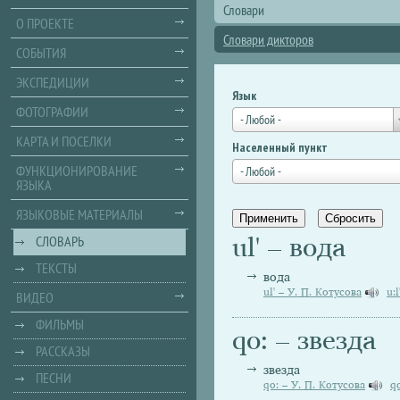
Словари
О ПРОЕКТЕ
Словари дикторов
СОБЫТИЯ
ЭКСПЕДИЦИИ
Язык
ФОТОГРАФИИ
- Любой -
КАРТА И ПОСЕЛКИ
Населенный пункт
ФУНКЦИОНИРОВАНИЕ
- Любой -
ЯЗЫКА
ЯЗЫКОВЫЕ МАТЕРИАЛЫ
ul' – вода
СЛОВАРЬ
ТЕКСТЫ
вода
ul' – У. П. Котусова
u:
ВИДЕО
ФИЛЬМЫ
qo: – звезда
РАССКАЗЫ
звезда
ПЕСНИ
qo: – У. П. Котусова
q