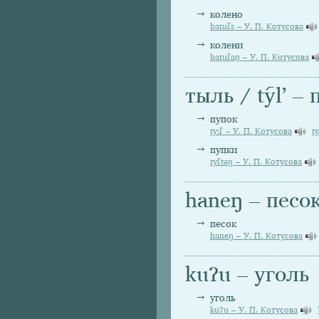
колено
batuľs – У. П. Котусова
колени
batuľaŋ – У. П. Котусова
тыль / tylʼ –
пупок
ty:ľ – У. П. Котусова
t
пупки
tyľtəŋ – У. П. Котусова
haneŋ – песо
песок
haneŋ – У. П. Котусова
kuʔu – уголь
уголь
kuʔu – У. П. Котусова