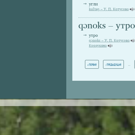
угли
kuľtəŋ – У. П. Котусова
qɔnoks – утро
утро
qɔnoks – У. П. Котусова
Корзухина
Страницы
…
« ПЕРВАЯ
‹ ПРЕДЫДУЩАЯ