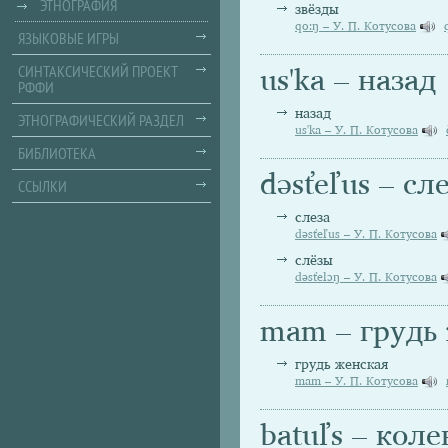
ЭТНОГРАФИЯ
звёзды
qo:ŋ – У. П. Котусова
ЯЗЫКОВЫЕ ИГРЫ
СИНТАКСИЧЕСКИЙ ПРОЕКТ
us'ka – назад
РФФИ
назад
ЭТНОГРАФИЧЕСКИЙ РАЗДЕЛ
us'ka – У. П. Котусова
БИБЛИОТЕКА
dəsťeľus – сл
ССЫЛКИ
слеза
dəsťeľus – У. П. Котусова
слёзы
dəsťelɔŋ – У. П. Котусова
mam – грудь
грудь женская
mam – У. П. Котусова
batuľs – коле