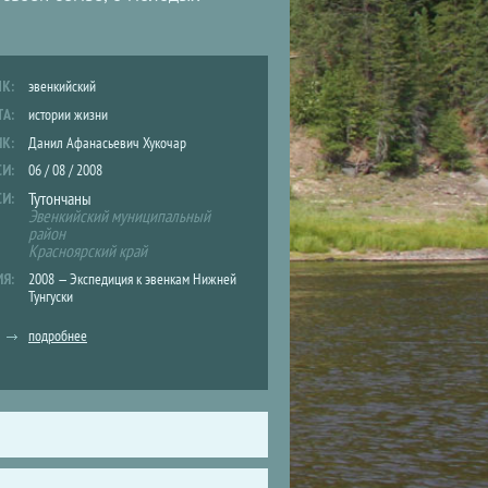
ЫК:
эвенкийский
ТА:
истории жизни
ИК:
Данил Афанасьевич Хукочар
СИ:
06 / 08 / 2008
Тутончаны
СИ:
Эвенкийский муниципальный
район
Красноярский край
ИЯ:
2008 — Экспедиция к эвенкам Нижней
Тунгуски
подробнее