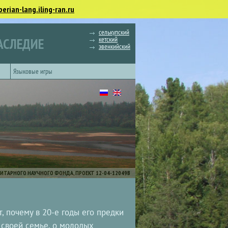
berian-lang.iling-ran.ru
селькупский
кетский
АСЛЕДИЕ
эвенкийский
Языковые игры
ИТАРНОГО НАУЧНОГО ФОНДА, ПРОЕКТ 12-04-12049В
, почему в 20-е годы его предки
 своей семье, о молодых