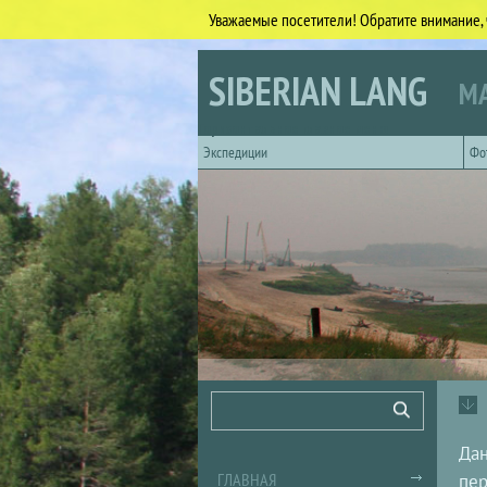
Уважаемые посетители! Обратите внимание, 
Перейти к основному содержанию
SIBERIAN LANG
МА
Горизонтальное главное меню
Экспедиции
Фо
Форма поиска
Поиск
Дан
ГЛАВНАЯ
пер