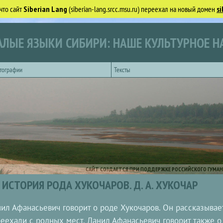
что сайт
Siberian Lang
(siberian-lang.srcc.msu.ru) переехал на новый домен
si
ЛЫЕ ЯЗЫКИ СИБИРИ: НАШЕ КУЛЬТУРНОЕ Н
тографии
Тексты
САЙТ СОЗДАЕТСЯ ПРИ ПОДДЕРЖКЕ РОССИЙСКОГО ГУМАН
ИСТОРИЯ РОДА ХУКОЧАРОВ. Д. А. ХУКОЧАР
ил Афанасьевич говорит о роде Хукочаров. Он рассказывает
еехали с родных мест. Данил Афанасьевич говорит также о