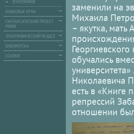
ЭТНОГРАФИЯ
заменили на э
ЯЗЫКОВЫЕ ИГРЫ
Михаила Петро
СИНТАКСИЧЕСКИЙ ПРОЕКТ
– якутка, мать
РФФИ
происхождения,
ЭТНОГРАФИЧЕСКИЙ РАЗДЕЛ
БИБЛИОТЕКА
Георгиевского 
ССЫЛКИ
обучались вме
университета» 
Николаевича Пу
есть в «Книге 
репрессий Заба
отношении был