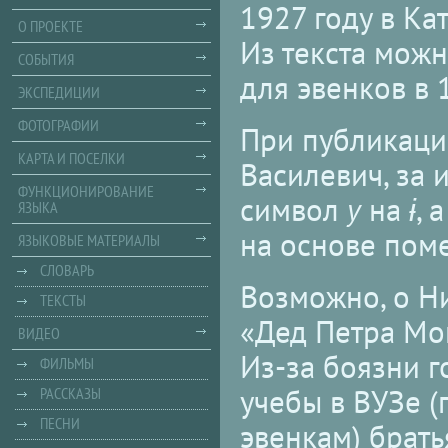
1927 году в Ка
О ПРОЕКТЕ
Из текста можн
СОБЫТИЯ
для эвенков в 
ЭКСПЕДИЦИИ
ФОТОГРАФИИ
При публикации
КАРТА И ПОСЕЛКИ
Василевич, за 
ФУНКЦИОНИРОВАНИЕ
символ
y
на
ɨ
, 
ЯЗЫКА
на основе поме
ЯЗЫКОВЫЕ МАТЕРИАЛЫ
СЛОВАРЬ
Возможно, о Н
ТЕКСТЫ
«Дед Петра Мо
ВИДЕО
Из-за боязни г
ФИЛЬМЫ
учебы в ВУЗе (
РАССКАЗЫ
ПЕСНИ
эвенкам) брат