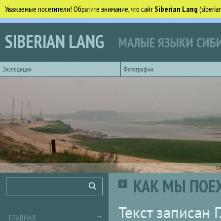
Уважаемые посетители! Обратите внимание, что сайт
Siberian Lang
(siberi
Перейти к основному содержанию
SIBERIAN LANG
МАЛЫЕ ЯЗЫКИ СИБИ
Горизонтальное главное меню
Экспедиции
Фотографии
С
КАК МЫ ПОЕХ
Форма поиска
Поиск
Текст записан
ГЛАВНАЯ