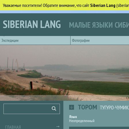
Уважаемые посетители! Обратите внимание, что сайт
Siberian Lang
(siberi
Перейти к основному содержанию
SIBERIAN LANG
МАЛЫЕ ЯЗЫКИ СИБИ
Горизонтальное главное меню
Экспедиции
Фотографии
С
ТОРОМ
Форма поиска
Поиск
ТУГУРО-ЧУМИК
Язык
Неопределенный
ГЛАВНАЯ