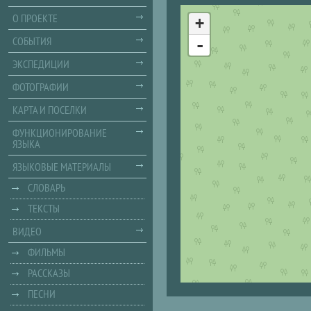
О ПРОЕКТЕ
+
СОБЫТИЯ
-
ЭКСПЕДИЦИИ
ФОТОГРАФИИ
КАРТА И ПОСЕЛКИ
ФУНКЦИОНИРОВАНИЕ
ЯЗЫКА
ЯЗЫКОВЫЕ МАТЕРИАЛЫ
СЛОВАРЬ
ТЕКСТЫ
ВИДЕО
ФИЛЬМЫ
РАССКАЗЫ
ПЕСНИ