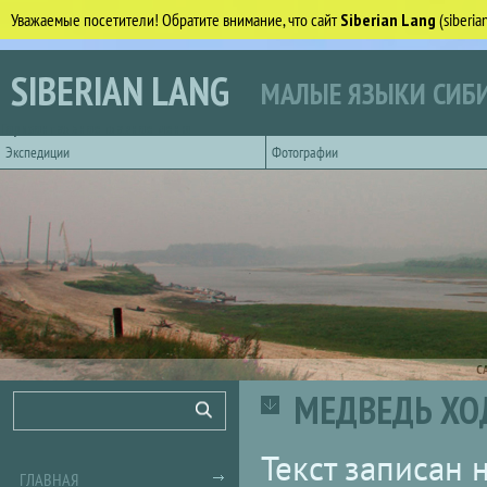
Уважаемые посетители! Обратите внимание, что сайт
Siberian Lang
(siberi
Перейти к основному содержанию
SIBERIAN LANG
МАЛЫЕ ЯЗЫКИ СИБИ
Горизонтальное главное меню
Экспедиции
Фотографии
С
МЕДВЕДЬ ХОД
Форма поиска
Поиск
Текст записан
ГЛАВНАЯ