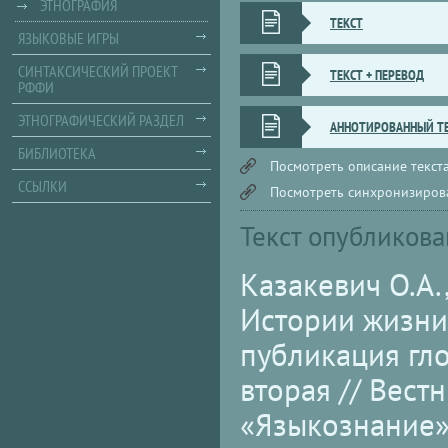
ЭТНОГРАФИЯ
ТЕКСТ
ЯЗЫКОВЫЕ ИГРЫ
СИНТАКСИЧЕСКИЙ ПРОЕКТ
ТЕКСТ + ПЕРЕВОД
РФФИ
ЭТНОГРАФИЧЕСКИЙ РАЗДЕЛ
АННОТИРОВАННЫЙ Т
БИБЛИОТЕКА
Посмотреть описание текста
ССЫЛКИ
Посмотреть синхронизирова
Текст опубликова
Казакевич О.А.
Истории жизни
публикация гл
вторая // Вест
«Языкознание»