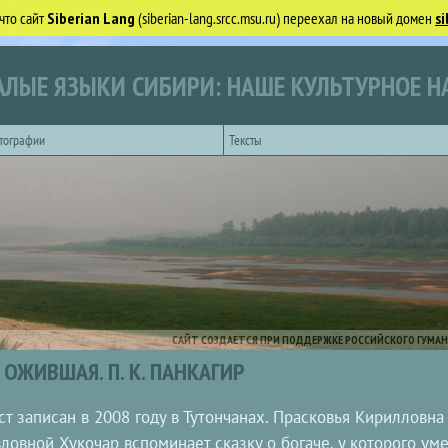
что сайт
Siberian Lang
(siberian-lang.srcc.msu.ru) переехал на новый домен
si
ЛЫЕ ЯЗЫКИ СИБИРИ: НАШЕ КУЛЬТУРНОЕ Н
тографии
Тексты
САЙТ СОЗДАЕТСЯ ПРИ ПОДДЕРЖКЕ РОССИЙСКОГО ГУМАН
ОЖИВШАЯ. П. К. ПАНКАГИР
ст записан в 2008 году в Тутончанах. Прасковья Кирилловна
ловной Хукочар вспоминает сказку о богаче, у которого ум