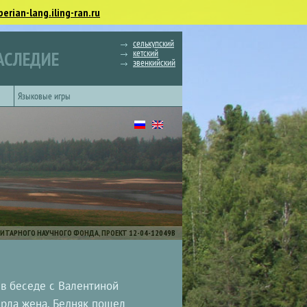
berian-lang.iling-ran.ru
селькупский
кетский
АСЛЕДИЕ
эвенкийский
Языковые игры
ИТАРНОГО НАУЧНОГО ФОНДА, ПРОЕКТ 12-04-12049В
 в беседе с Валентиной
ерла жена. Бедняк пошел