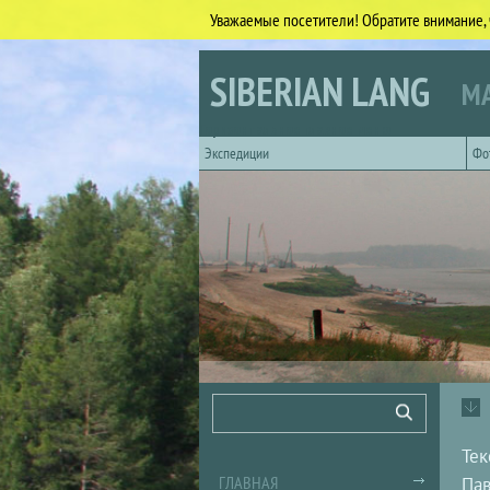
Уважаемые посетители! Обратите внимание, 
Перейти к основному содержанию
SIBERIAN LANG
МА
Горизонтальное главное меню
Экспедиции
Фо
Форма поиска
Поиск
Тек
ГЛАВНАЯ
Пав