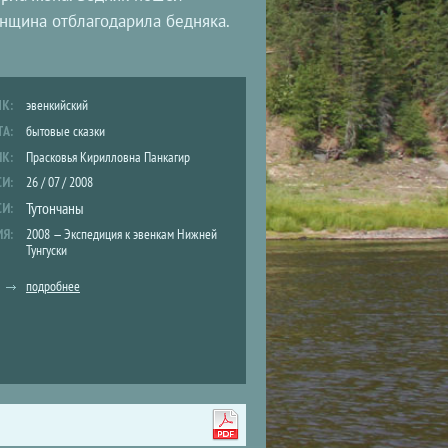
енщина отблагодарила бедняка.
ЫК:
эвенкийский
ТА:
бытовые сказки
ИК:
Прасковья Кирилловна Панкагир
СИ:
26 / 07 / 2008
Тутончаны
СИ:
ИЯ:
2008 — Экспедиция к эвенкам Нижней
Тунгуски
подробнее