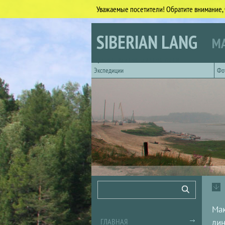
Уважаемые посетители! Обратите внимание, 
Перейти к основному содержанию
SIBERIAN LANG
МА
Горизонтальное главное меню
Экспедиции
Фо
Форма поиска
Поиск
Мак
ГЛАВНАЯ
лин