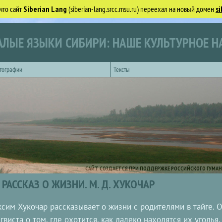
что сайт
Siberian Lang
(siberian-lang.srcc.msu.ru) переехал на новый домен
si
ЛЫЕ ЯЗЫКИ СИБИРИ: НАШЕ КУЛЬТУРНОЕ Н
тографии
Тексты
САЙТ СОЗДАЕТСЯ ПРИ ПОДДЕРЖКЕ РОССИЙСКОГО ГУМАН
РАССКАЗ О ЖИЗНИ. М. Д. ХУКОЧАР
сим Хукочар рассказывает о жизни с родителями в тайге. 
гвиста о том, где охотится, как далеко находятся их угодья