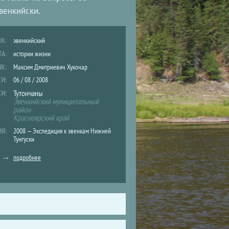
венкийски.
ЫК:
эвенкийский
ТА:
истории жизни
ИК:
Максим Дмитриевич Хукочар
СИ:
06 / 08 / 2008
Тутончаны
СИ:
Эвенкийский муниципальный
район
Красноярский край
ИЯ:
2008 — Экспедиция к эвенкам Нижней
Тунгуски
подробнее