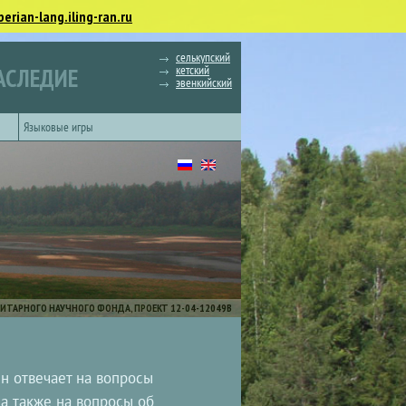
berian-lang.iling-ran.ru
селькупский
кетский
АСЛЕДИЕ
эвенкийский
Языковые игры
ИТАРНОГО НАУЧНОГО ФОНДА, ПРОЕКТ 12-04-12049В
Он отвечает на вопросы
, а также на вопросы об