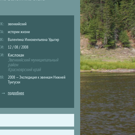
ЫК:
эвенкийский
ТА:
истории жизни
ИК:
Валентина Иннокентьевна Удыгир
СИ:
12 / 08 / 2008
Кислокан
СИ:
Эвенкийский муниципальный
район
Красноярский край
ИЯ:
2008 — Экспедиция к эвенкам Нижней
Тунгуски
подробнее