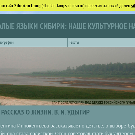
что сайт
Siberian Lang
(siberian-lang.srcc.msu.ru) переехал на новый домен
si
ЛЫЕ ЯЗЫКИ СИБИРИ: НАШЕ КУЛЬТУРНОЕ Н
тографии
Тексты
САЙТ СОЗДАЕТСЯ ПРИ ПОДДЕРЖКЕ РОССИЙСКОГО ГУМАН
РАССКАЗ О ЖИЗНИ. В. И. УДЫГИР
ентина Иннокентьева рассказывает о детстве, о выборе бу
бы она стала радисткой. Отец советовал стать бухгалтером.