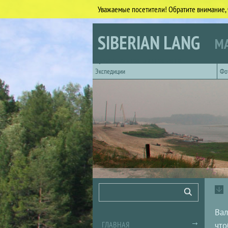
Уважаемые посетители! Обратите внимание, 
Перейти к основному содержанию
SIBERIAN LANG
МА
Горизонтальное главное меню
Экспедиции
Фо
Форма поиска
Поиск
Вал
ГЛАВНАЯ
что