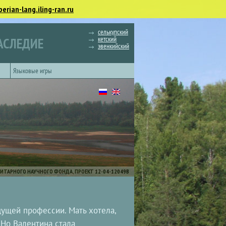
berian-lang.iling-ran.ru
селькупский
кетский
АСЛЕДИЕ
эвенкийский
Языковые игры
ИТАРНОГО НАУЧНОГО ФОНДА, ПРОЕКТ 12-04-12049В
дущей профессии. Мать хотела,
 Но Валентина стала