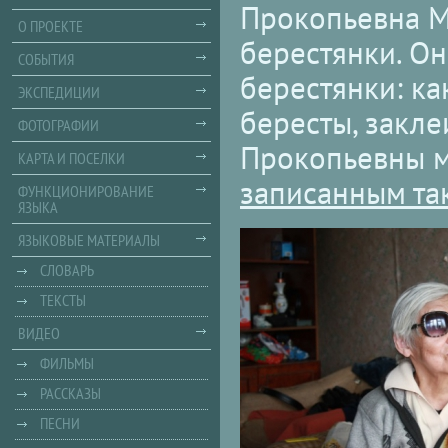
Прокопьевна Му
О ПРОЕКТЕ
берестянки. О
СОБЫТИЯ
берестянки: ка
ЭКСПЕДИЦИИ
бересты, закле
ФОТОГРАФИИ
Прокопьевны м
КАРТА И ПОСЕЛКИ
записанным та
ФУНКЦИОНИРОВАНИЕ
ЯЗЫКА
ЯЗЫКОВЫЕ МАТЕРИАЛЫ
СЛОВАРЬ
ТЕКСТЫ
ВИДЕО
ФИЛЬМЫ
РАССКАЗЫ
ПЕСНИ