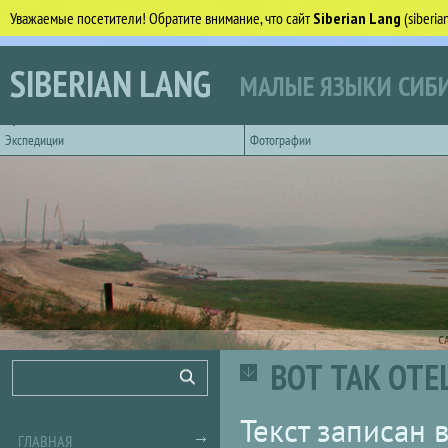
Уважаемые посетители! Обратите внимание, что сайт
Siberian Lang
(siberi
Перейти к основному содержанию
SIBERIAN LANG
МАЛЫЕ ЯЗЫКИ СИБИ
Горизонтальное главное меню
Экспедиции
Фотографии
С
ВОТ ТАК ОТЕ
Форма поиска
Поиск
Текст записан 
ГЛАВНАЯ