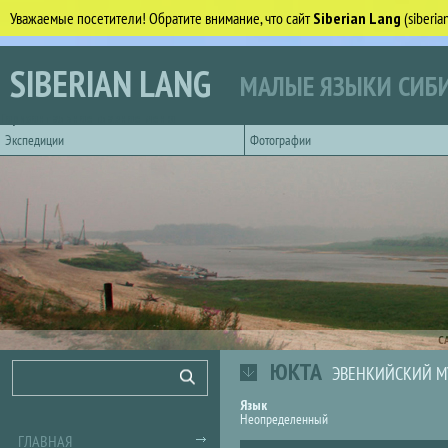
Уважаемые посетители! Обратите внимание, что сайт
Siberian Lang
(siberi
Перейти к основному содержанию
SIBERIAN LANG
МАЛЫЕ ЯЗЫКИ СИБИ
Горизонтальное главное меню
Экспедиции
Фотографии
С
ЮКТА
Форма поиска
Поиск
ЭВЕНКИЙСКИЙ М
Язык
Неопределенный
ГЛАВНАЯ