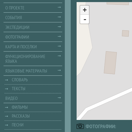
О ПРОЕКТЕ
+
СОБЫТИЯ
-
ЭКСПЕДИЦИИ
ФОТОГРАФИИ
КАРТА И ПОСЕЛКИ
ФУНКЦИОНИРОВАНИЕ
ЯЗЫКА
ЯЗЫКОВЫЕ МАТЕРИАЛЫ
СЛОВАРЬ
ТЕКСТЫ
ВИДЕО
ФИЛЬМЫ
РАССКАЗЫ
ПЕСНИ
ФОТОГРАФИИ: